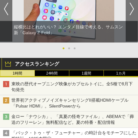
縦横比はどれがいい？ エンタメ目線で考える、サムスン
新「Galaxy Z Fold」
●
●
●
アクセスランキング
1時間
24時間
1週間
1カ月
東映の歴代オープニング映像がカプセルトイに。全5種で8月下
旬発売
世界初アクティブノイズキャンセリングII搭載HDMIケーブル
「Pulsar HDMI」。SilentPowerから
金ロー「ナウシカ」、「真夏の怪奇ファイル」、ABEMAで「葬
送のフリーレン」無料配信など。夏の特番・配信情報
「バック・トゥ・ザ・フューチャー」の時計台をモチーフにした