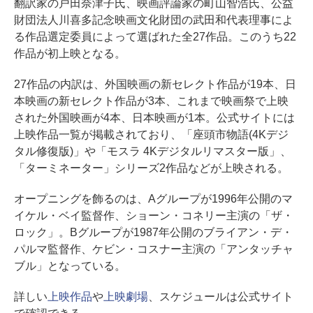
翻訳家の戸田奈津子氏、映画評論家の町山智浩氏、公益
財団法人川喜多記念映画文化財団の武田和代表理事によ
る作品選定委員によって選ばれた全27作品。このうち22
作品が初上映となる。
27作品の内訳は、外国映画の新セレクト作品が19本、日
本映画の新セレクト作品が3本、これまで映画祭で上映
された外国映画が4本、日本映画が1本。公式サイトには
上映作品一覧が掲載されており、「座頭市物語(4Kデジ
タル修復版)」や「モスラ 4Kデジタルリマスター版」、
「ターミネーター」シリーズ2作品などが上映される。
オープニングを飾るのは、Aグループが1996年公開のマ
イケル・ベイ監督作、ショーン・コネリー主演の「ザ・
ロック」。Bグループが1987年公開のブライアン・デ・
パルマ監督作、ケビン・コスナー主演の「アンタッチャ
ブル」となっている。
詳しい
上映作品
や
上映劇場
、スケジュールは公式サイト