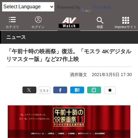
Powered by
Translate
AV Watch
コンテンツ・サービス
映画
映画作品
カテゴリ
ログイン
検索
Impressサイト
ニュース
「午前十時の映画祭」復活。「モスラ 4Kデジタル
リマスター版」など27作上映
酒井隆文
2021年3月5日 17:30
リスト