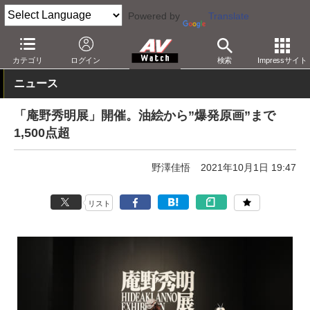
Powered by
Translate
AV Watch
イベント
カテゴリ
ログイン
検索
Impressサイト
ニュース
「庵野秀明展」開催。油絵から”爆発原画”まで
1,500点超
野澤佳悟
2021年10月1日 19:47
リスト