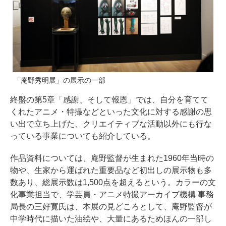
「庵野秀明展」の展示の一部
終盤の第5章「感謝、そして報恩」では、自分を育てて
くれたアニメ・特撮などといった文化に対する感謝の思
い出で立ち上げた、クリエイティブな活動以外にも行な
っている事業についても紹介している。
作品資料については、庵野監督が生まれた1960年当時の
物や、生家から運ばれた重要品など初出しの展示物も多
数あり、総展示数は1,500点を超えるという。カラーの文
化事業担当で、学芸員・アニメ特撮アーカイブ機構 事務
局長の三好寛氏は、本展の見どころとして、庵野監督が
中学時代に描いた油絵や、大量にあるためほんの一部し