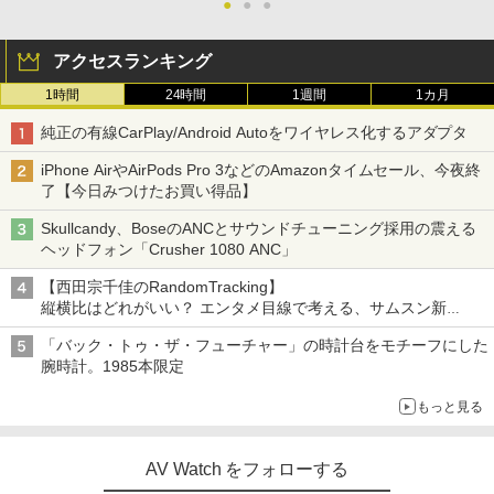
●
●
●
アクセスランキング
1時間
24時間
1週間
1カ月
純正の有線CarPlay/Android Autoをワイヤレス化するアダプタ
iPhone AirやAirPods Pro 3などのAmazonタイムセール、今夜終
了【今日みつけたお買い得品】
Skullcandy、BoseのANCとサウンドチューニング採用の震える
ヘッドフォン「Crusher 1080 ANC」
【西田宗千佳のRandomTracking】
縦横比はどれがいい？ エンタメ目線で考える、サムスン新
「Galaxy Z Fold」
「バック・トゥ・ザ・フューチャー」の時計台をモチーフにした
腕時計。1985本限定
もっと見る
AV Watch をフォローする