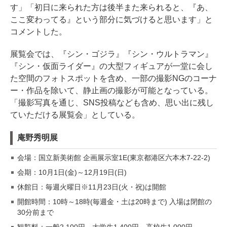
す」「初日に来られた方は後半また来られると、『あ、
ここ変わってる』という部分に気づけると思います」と
コメントした。
展覧会では、『シン・ゴジラ』『シン・ウルトラマン』
『シン・仮面ライダー』の大型フィギュアが一堂に会し
た空間のフォトスポットを含め、一部の撮影NGのコーナ
ー・作品を除いて、静止画の撮影が可能となっている。
「撮影写真を通じ、SNS投稿なども含め、思い出に残し
ていただける展覧会」としている。
庵野秀明展
会場：国立新美術館 企画展示室1E(東京都港区六本木7-22-2)
会期：10月1日(金)～12月19日(日)
休館日：毎週火曜日※11月23日(火・祝)は開館
開館時間：10時～18時(毎週金・土は20時まで) 入場は閉館の
30分前まで
観覧料：一般2,100円、大学生1,400円、高校生1,000円