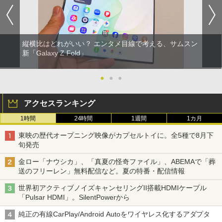
縦横比はどれがいい？ エンタメ目線で考える、サムスン
新「Galaxy Z Fold」
●
●
●
アクセスランキング
1時間
24時間
1週間
1カ月
東映の歴代オープニング映像がカプセルトイに。全5種で8月下
旬発売
金ロー「ナウシカ」、「真夏の怪奇ファイル」、ABEMAで「葬
送のフリーレン」無料配信など。夏の特番・配信情報
世界初アクティブノイズキャンセリングII搭載HDMIケーブル
「Pulsar HDMI」。SilentPowerから
純正の有線CarPlay/Android Autoをワイヤレス化するアダプタ