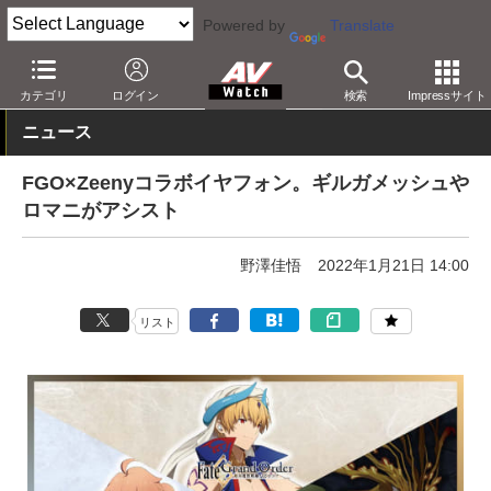
Powered by
Translate
AV Watch
製品
ヘッドフォン
その他
カテゴリ
ログイン
検索
Impressサイト
ニュース
FGO×Zeenyコラボイヤフォン。ギルガメッシュや
ロマニがアシスト
野澤佳悟
2022年1月21日 14:00
リスト