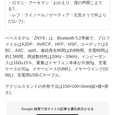
・ロマニ・アーキマン「おかえり、僕の声聞こえて
る?」
・レフ・ライノール／ゲーティア「元気そうで何より
だ(レフ)」
ベースモデル「ZNY9」は、Bluetooth 5.2準拠で、プロフ
ァイルはA2DP、AVRCP、HFP、HSP。コーデックはS
BC、AAC、aptX。連続再生時間は約8時間。充電時間は
約1.5時間。周波数特性は20Hz～20kHz。インピーダン
スは16Ω±15％。重量はイヤフォン本体が片側5g、充電
ケースが31g。イヤーピース(S/M/L)、イヤーウイング(S/
M/L)、充電用USB-Cケーブル。
アクリルスタンドの外形寸法は150×100×3mm(縦×横×厚
さ)。
Google 検索で当サイトの記事を優先表示させる