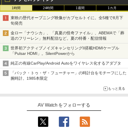
1時間
24時間
1週間
1カ月
東映の歴代オープニング映像がカプセルトイに。全5種で8月下
旬発売
金ロー「ナウシカ」、「真夏の怪奇ファイル」、ABEMAで「葬
送のフリーレン」無料配信など。夏の特番・配信情報
世界初アクティブノイズキャンセリングII搭載HDMIケーブル
「Pulsar HDMI」。SilentPowerから
純正の有線CarPlay/Android Autoをワイヤレス化するアダプタ
「バック・トゥ・ザ・フューチャー」の時計台をモチーフにした
腕時計。1985本限定
もっと見る
AV Watch をフォローする