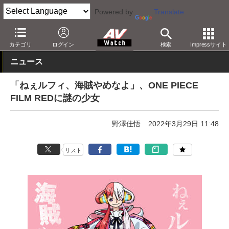
Powered by
Translate
AV Watch
コンテンツ・サービス
映画
映画作品
カテゴリ
ログイン
検索
Impressサイト
ニュース
「ねぇルフィ、海賊やめなよ」、ONE PIECE
FILM REDに謎の少女
野澤佳悟
2022年3月29日 11:48
リスト