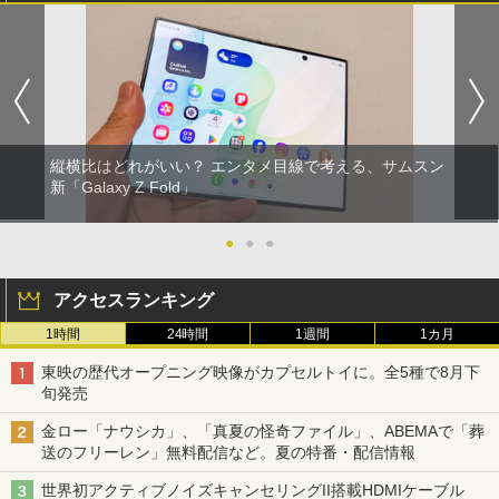
縦横比はどれがいい？ エンタメ目線で考える、サムスン
新「Galaxy Z Fold」
●
●
●
アクセスランキング
1時間
24時間
1週間
1カ月
東映の歴代オープニング映像がカプセルトイに。全5種で8月下
旬発売
金ロー「ナウシカ」、「真夏の怪奇ファイル」、ABEMAで「葬
送のフリーレン」無料配信など。夏の特番・配信情報
世界初アクティブノイズキャンセリングII搭載HDMIケーブル