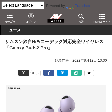
Powered by
Translate
AV Watch
製品
ヘッドフォン
その他
カテゴリ
ログイン
検索
Impressサイト
ニュース
サムスン独自HiFiコーデック対応完全ワイヤレス
「Galaxy Buds2 Pro」
野澤佳悟
2022年8月12日 13:30
リスト