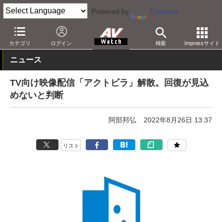
Powered by
Translate
AV Watch
コンテンツ・サービス
映像配信
アクトビラ
カテゴリ
ログイン
検索
Impressサイト
ニュース
TV向け映像配信「アクトビラ」解散。回復が見込
めないと判断
阿部邦弘
2022年8月26日 13:37
リスト