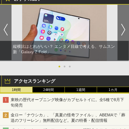
縦横比はどれがいい？ エンタメ目線で考える、サムスン
新「Galaxy Z Fold」
●
●
●
アクセスランキング
1時間
24時間
1週間
1カ月
東映の歴代オープニング映像がカプセルトイに。全5種で8月下
旬発売
金ロー「ナウシカ」、「真夏の怪奇ファイル」、ABEMAで「葬
送のフリーレン」無料配信など。夏の特番・配信情報