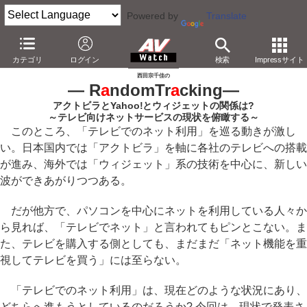
Powered by
Translate
AV Watch
コンテンツ・サービス
映像配信
アクトビラ
カテゴリ
ログイン
検索
Impressサイト
西田宗千佳の
― R
a
ndomTr
a
cking
―
アクトビラとYahoo!とウィジェットの関係は?
～テレビ向けネットサービスの現状を俯瞰する～
このところ、「テレビでのネット利用」を巡る動きが激し
い。日本国内では「アクトビラ」を軸に各社のテレビへの搭載
が進み、海外では「ウィジェット」系の技術を中心に、新しい
波ができあがりつつある。
だが他方で、パソコンを中心にネットを利用している人々か
ら見れば、「テレビでネット」と言われてもピンとこない。ま
た、テレビを購入する側としても、まだまだ「ネット機能を重
視してテレビを買う」には至らない。
「テレビでのネット利用」は、現在どのような状況にあり、
どちらへ進もうとしているのだろうか? 今回は、現状で発表さ