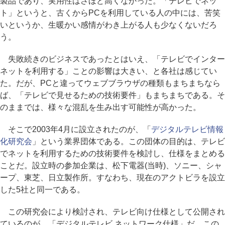
製品であり、実用性はさほど高くなかった。「テレビでネッ
ト」というと、古くからPCを利用している人の中には、苦笑
いというか、生暖かい感情がわき上がる人も少なくないだろ
う。
失敗続きのビジネスであったとはいえ、「テレビでインター
ネットを利用する」ことの影響は大きい、と各社は感じてい
た。だが、PCと違ってウェブブラウザの種類もまちまちなら
ば、「テレビで見せるための技術要件」もまちまちである。そ
のままでは、様々な混乱を生み出す可能性が高かった。
そこで2003年4月に設立されたのが、「
デジタルテレビ情報
化研究会
」という業界団体である。この団体の目的は、テレビ
でネットを利用するための技術要件を検討し、仕様をまとめる
ことだ。設立時の参加企業は、松下電器(当時)、ソニー、シャ
ープ、東芝、日立製作所。すなわち、現在のアクトビラを設立
した5社と同一である。
この研究会により検討され、テレビ向け仕様として公開され
ているのが、「デジタルテレビ ネットワーク仕様」だ。この