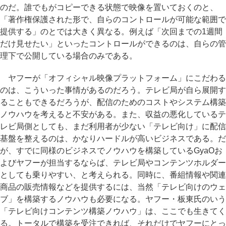
のだ。誰でもがコピーできる状態で映像を置いておくのと、
「著作権保護された形で、自らのコントロールが可能な範囲で
提供する」のとでは大きく異なる。例えば「次回までの1週間
だけ見せたい」といったコントロールができるのは、自らの管
理下で公開している場合のみである。
ヤフーが「オフィシャル映像プラットフォーム」にこだわる
のは、こういった事情があるのだろう。テレビ局が自ら展開す
ることもできるだろうが、配信のためのコストやシステム構築
ノウハウを考えると不安がある。また、収益の悪化しているテ
レビ局側としても、まだ利用者が少ない「テレビ向け」に配信
基盤を整えるのは、かなりハードルが高いビジネスである。だ
が、すでに同様のビジネスでノウハウを構築しているGyaOお
よびヤフーが担当するならば、テレビ局やコンテンツホルダー
としても乗りやすい、と考えられる。同時に、番組情報や関連
商品の販売情報などを提供するには、当然「テレビ向けのウェ
ブ」を構築するノウハウも必要になる。ヤフー・板東氏のいう
「テレビ向けコンテンツ構築ノウハウ」は、ここでも生きてく
る。トータルで構築を受注できれば、それだけでヤフーにとっ