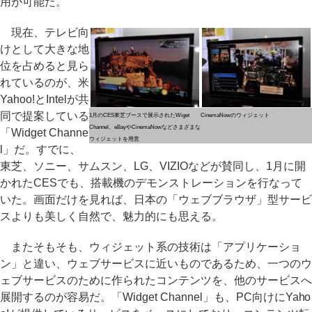
用が可能だ。
現在、テレビ向
けとして大きな地
位を占めると見ら
れているのが、米
Yahoo!とIntelが共
同で提案している
1月のCES東芝ブースで展示されたWiget
CinemaNowのウィジェット
Channel。eBayやCinemaNowなどさまざまな
「Widget Channe
ウィジェットを用意
l」だ。すでに、
東芝、ソニー、サムスン、LG、VIZIOなどが賛同し、1月に開
かれたCESでも、搭載機のデモンストレーションを行なって
いた。画面だけを見れば、日本の「ウェブブラウザ」型サービ
スよりも美しく自然で、魅力的にも思える。
またそもそも、ウィジェット系の技術は「アプリケーショ
ン」と違い、ウェブサービスに近いものであるため、一つのウ
ェブサービスのために作られたコンテンツを、他のサービスへ
展開するのが容易だ。「Widget Channel」も、PC向けにYaho