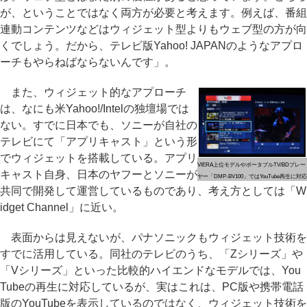
が、ということではなく両方が必要と考えます。例えば、番組
連動コンテンツなどはウィジェット型よりもウェブ型の方が向
くでしょう。だから、テレビ版Yahoo! JAPANのようなアプロ
ーチもやらねばならないんです」。
また、ウィジェット的なアプローチ
は、なにも米Yahoo!/Intelの独壇場では
ない。すでに日本でも、ソニーが自社の
テレビにて「アプリキャスト」という形
でウィジェットを搭載している。アプリ
VIERA上位モデルやポータブルTV/BDプレー
キャスト自身、日本のヤフーとソニーが
ヤー「DMP-BV100」ではYouTube再生に対応
共同で開発して運営しているものであり、考え方としては「W
idget Channel」に近い。
表面からは見えないが、パナソニックもウィジェット技術を
すでに活用している。同社のテレビのうち、「Zシリーズ」や
「Vシリーズ」といった比較的ハイエンドなモデルでは、You
Tubeの再生に対応しているが、実はこれは、PC版や携帯電話
版のYouTubeを表示しているのではなく、ウィジェット技術を