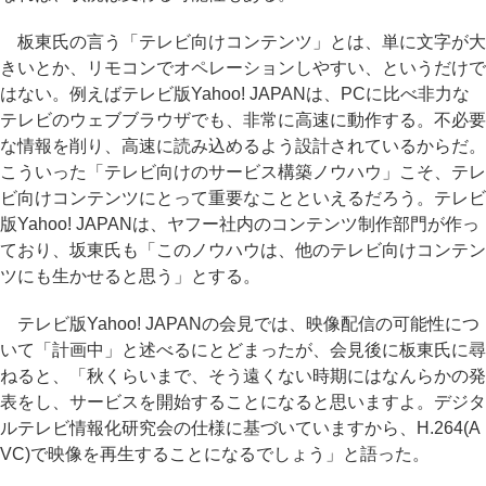
板東氏の言う「テレビ向けコンテンツ」とは、単に文字が大
きいとか、リモコンでオペレーションしやすい、というだけで
はない。例えばテレビ版Yahoo! JAPANは、PCに比べ非力な
テレビのウェブブラウザでも、非常に高速に動作する。不必要
な情報を削り、高速に読み込めるよう設計されているからだ。
こういった「テレビ向けのサービス構築ノウハウ」こそ、テレ
ビ向けコンテンツにとって重要なことといえるだろう。テレビ
版Yahoo! JAPANは、ヤフー社内のコンテンツ制作部門が作っ
ており、坂東氏も「このノウハウは、他のテレビ向けコンテン
ツにも生かせると思う」とする。
テレビ版Yahoo! JAPANの会見では、映像配信の可能性につ
いて「計画中」と述べるにとどまったが、会見後に板東氏に尋
ねると、「秋くらいまで、そう遠くない時期にはなんらかの発
表をし、サービスを開始することになると思いますよ。デジタ
ルテレビ情報化研究会の仕様に基づいていますから、H.264(A
VC)で映像を再生することになるでしょう」と語った。