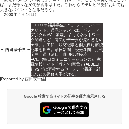
ば、まだ様々な変化があるはずだ。これからのテレビ開発においては、
大きなポイントとなるだろう。
（2009年 4月 16日）
1971年福井県生まれ。フリージャー
ナリスト。得意ジャンルは、パソコン・
デジタルAV・家電、そしてネットワー
ク関連など「電気かデータが流れるもの
全般」。主に、取材記事と個人向け解説
＝ 西田宗千佳 ＝
記事を担当。朝日新聞、読売新聞、月刊
宝島、週刊朝日、週刊東洋経済、
PCfan(毎日コミュニケーションズ)、家
電情報サイト「教えて!家電」(ALBELT
社)などに寄稿する他、テレビ番組・雑
誌などの監修も手がける。
[Reported by 西田宗千佳]
Google 検索で当サイトの記事を優先表示させる