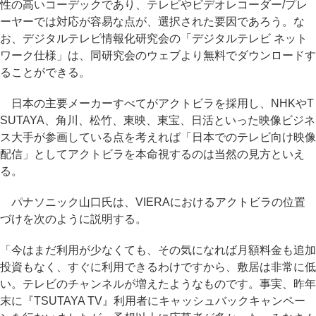
性の高いコーデックであり、テレビやビデオレコーダー/プレ
ーヤーでは対応が容易な点が、選択された要因であろう。な
お、デジタルテレビ情報化研究会の「デジタルテレビ ネット
ワーク仕様」は、同研究会のウェブより無料でダウンロードす
ることができる。
日本の主要メーカーすべてがアクトビラを採用し、NHKやT
SUTAYA、角川、松竹、東映、東宝、日活といった映像ビジネ
ス大手が参画している点を考えれば「日本でのテレビ向け映像
配信」としてアクトビラを本命視するのは当然の見方といえ
る。
パナソニック山口氏は、VIERAにおけるアクトビラの位置
づけを次のように説明する。
「今はまだ利用が少なくても、その気になれば月額料金も追加
投資もなく、すぐに利用できるわけですから、敷居は非常に低
い。テレビのチャンネルが増えたようなものです。事実、昨年
末に『TSUTAYA TV』利用者にキャッシュバックキャンペー