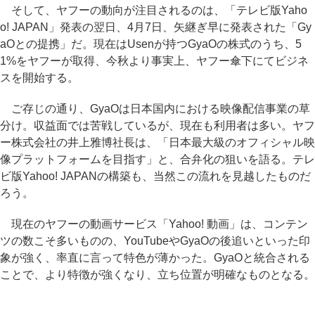
そして、ヤフーの動向が注目されるのは、「テレビ版Yaho
o! JAPAN」発表の翌日、4月7日、矢継ぎ早に発表された「Gy
aOとの提携」だ。現在はUsenが持つGyaOの株式のうち、5
1%をヤフーが取得、今秋より事実上、ヤフー傘下にてビジネ
スを開始する。
ご存じの通り、GyaOは日本国内における映像配信事業の草
分け。収益面では苦戦しているが、現在も利用者は多い。ヤフ
ー株式会社の井上雅博社長は、「日本最大級のオフィシャル映
像プラットフォームを目指す」と、合弁化の狙いを語る。テレ
ビ版Yahoo! JAPANの構築も、当然この流れを見越したものだ
ろう。
現在のヤフーの動画サービス「Yahoo! 動画」は、コンテン
ツの数こそ多いものの、YouTubeやGyaOの後追いといった印
象が強く、率直に言って特色が薄かった。GyaOと統合される
ことで、より特徴が強くなり、立ち位置が明確なものとなる。