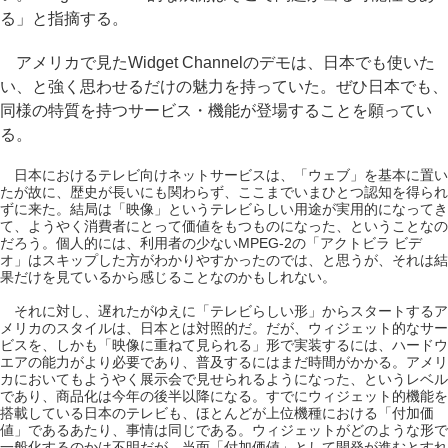
る」と指摘する。
アメリカで見たWidget Channelのデモは、日本でも使いた
い、と強く思わせるだけの魅力を持っていた。ぜひ日本でも、
同様の特質を持つサービス・機能が登場することを願ってい
る。
日本におけるテレビ向けネットサービスは、「ウェブ」を基本に置い
たが故に、歴史が長いにも関わらず、ここまでいまひとつ認知を得られ
ずに来た。結局は「映像」というテレビらしい用途が実用的になってき
て、ようやく消費者にとって価値をもつものになった、ということなの
だろう。個人的には、利用者の少ないMPEG-2の「アクトビラ ビデ
オ」はスキップした方がわかりやすかったのでは、と思うが、それは結
果だけを見ているから感じることなのかもしれない。
それに対し、遅れたがゆえに「テレビらしい形」からスタートするア
メリカのスタイルは、日本とは対照的だ。だが、ウィジェット的なサー
ビスを、しかも「映像に重ねて見られる」形で実装するには、ハードウ
エアの能力がより必要であり、普及するにはまだ時間がかかる。アメリ
カにおいてもようやく展示会で見せられるようになった、というレベル
であり、商品化は今年の後半以降になる。すでにウィジェット的機能を
搭載している日本のテレビも、ほとんどが上位機種における「付加価
値」であるあたり、事情は同じである。ウィジェットがどのような形で
一般化するのかは不明だが、当面「付加価値」として開発が進むとすれ