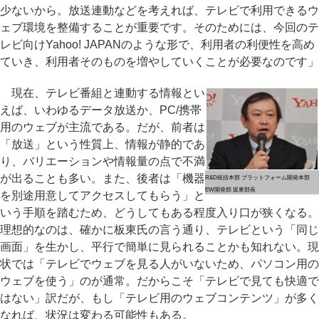
少ないから。放送連動などを考えれば、テレビで利用できるウ
ェブ環境を整備することが重要です。そのためには、今回のテ
レビ向けYahoo! JAPANのような形で、利用者の利便性を高め
ていき、利用者そのものを増やしていくことが必要なのです」
現在、テレビ番組と連動する情報とい
えば、いわゆるデータ放送か、PC/携帯
用のウェブが主流である。だが、前者は
「放送」という性質上、情報が静的であ
り、バリエーションや情報量の点で不満
が出ることも多い。また、後者は「機器
R&D統括本部 プラットフォーム開発本部
EW開発部 坂東部長
を別途用意してアクセスしてもらう」と
いう手順を踏むため、どうしてもある程度入り口が狭くなる。
理想的なのは、確かに板東氏の言う通り、テレビという「同じ
画面」を生かし、平行で簡単に見られることかも知れない。現
状では「テレビでウェブを見る人がいないため、パソコン用の
ウェブを使う」のが通常。だからこそ「テレビで見ても快適で
はない」訳だが、もし「テレビ用のウェブコンテンツ」が多く
なれば、状況は変わる可能性もある。