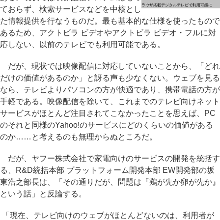
ラウザ搭載デジタルテレビで利用可能に
ておらず、検索サービスなどを中核とし
た情報提供を行なうものだ。最も基本的な仕様を使ったもので
あるため、アクトビラ ビデオやアクトビラ ビデオ・フルに対
応しない、以前のテレビでも利用可能である。
だが、現状では映像配信に対応していないことから、「どれ
だけの価値があるのか」と訝る声も少なくない。ウェブを見る
なら、テレビよりパソコンの方が快適であり、携帯電話の方が
手軽である。映像配信を除いて、これまでのテレビ向けネット
サービスがほとんど注目されてこなかったことを思えば、PC
のそれと同様のYahoo!のサービスにどのくらいの価値がある
のか……と考えるのも無理からぬところだ。
だが、ヤフー株式会社で家電向けのサービスの開発を統括す
る、R&D統括本部 プラットフォーム開発本部 EW開発部の坂
東浩之部長は、「その通りだが、問題は『鶏が先か卵が先か』
という話」と反論する。
「現在、テレビ向けのウェブがほとんどないのは、利用者が