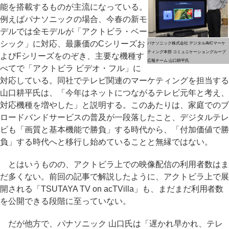
能を搭載するものが主流になっている。
例えばパナソニックの場合、今春の新モ
デルでは全モデルが「アクトビラ・ベー
シック」に対応、最廉価のCシリーズお
パナソニック株式会社 デジタルAVCマーケ
ティング本部 コミュニケーショングループ
よびFシリーズをのぞき、主要な機種す
広報チーム 山口耕平氏
べてで「アクトビラ ビデオ・フル」に
対応している。同社でテレビ関連のマーケティングを担当する
山口耕平氏は、「今年はネットにつながるテレビ元年と考え、
対応機種を増やした」と説明する。このあたりは、家庭でのブ
ロードバンドサービスの普及が一段落したこと、デジタルテレ
ビも「画質と基本機能で勝負」する時代から、「付加価値で勝
負」する時代へと移行し始めていることと無縁ではない。
とはいうものの、アクトビラ上での映像配信の利用者数はま
だ多くない。前回の記事で解説したように、アクトビラ上で展
開される「TSUTAYA TV on acTVilla」も、まだまだ利用者数
を公開できる段階に至っていない。
だが他方で、パナソニック 山口氏は「遅かれ早かれ、テレ