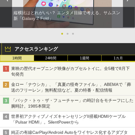
縦横比はどれがいい？ エンタメ目線で考える、サムスン
新「Galaxy Z Fold」
●
●
●
アクセスランキング
1時間
24時間
1週間
1カ月
東映の歴代オープニング映像がカプセルトイに。全5種で8月下
旬発売
金ロー「ナウシカ」、「真夏の怪奇ファイル」、ABEMAで「葬
送のフリーレン」無料配信など。夏の特番・配信情報
「バック・トゥ・ザ・フューチャー」の時計台をモチーフにした
腕時計。1985本限定
世界初アクティブノイズキャンセリングII搭載HDMIケーブル
「Pulsar HDMI」。SilentPowerから
純正の有線CarPlay/Android Autoをワイヤレス化するアダプタ