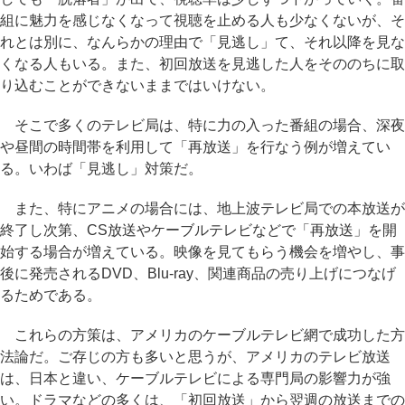
組に魅力を感じなくなって視聴を止める人も少なくないが、そ
れとは別に、なんらかの理由で「見逃し」て、それ以降を見な
くなる人もいる。また、初回放送を見逃した人をそののちに取
り込むことができないままではいけない。
そこで多くのテレビ局は、特に力の入った番組の場合、深夜
や昼間の時間帯を利用して「再放送」を行なう例が増えてい
る。いわば「見逃し」対策だ。
また、特にアニメの場合には、地上波テレビ局での本放送が
終了し次第、CS放送やケーブルテレビなどで「再放送」を開
始する場合が増えている。映像を見てもらう機会を増やし、事
後に発売されるDVD、Blu-ray、関連商品の売り上げにつなげ
るためである。
これらの方策は、アメリカのケーブルテレビ網で成功した方
法論だ。ご存じの方も多いと思うが、アメリカのテレビ放送
は、日本と違い、ケーブルテレビによる専門局の影響力が強
い。ドラマなどの多くは、「初回放送」から翌週の放送までの