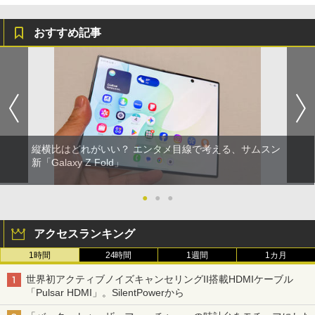
おすすめ記事
縦横比はどれがいい？ エンタメ目線で考える、サムスン
新「Galaxy Z Fold」
●
●
●
アクセスランキング
1時間
24時間
1週間
1カ月
世界初アクティブノイズキャンセリングII搭載HDMIケーブル
「Pulsar HDMI」。SilentPowerから