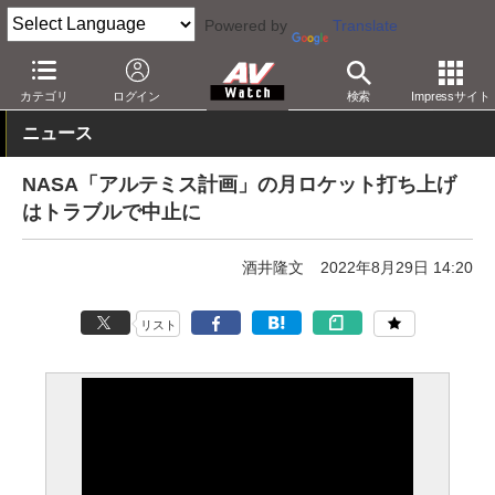
Powered by
Translate
AV Watch
コンテンツ・サービス
映像配信
YouTube
カテゴリ
ログイン
検索
Impressサイト
ニュース
NASA「アルテミス計画」の月ロケット打ち上げ
はトラブルで中止に
酒井隆文
2022年8月29日 14:20
リスト