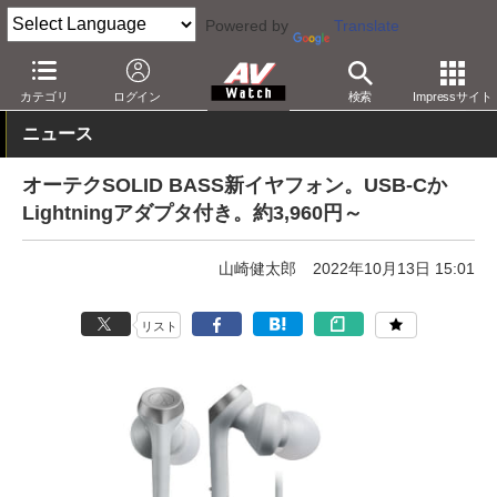
Powered by
Translate
AV Watch
製品
ヘッドフォンアンプ
オーディオテクニカ
カテゴリ
ログイン
検索
Impressサイト
ニュース
オーテクSOLID BASS新イヤフォン。USB-Cか
Lightningアダプタ付き。約3,960円～
山崎健太郎
2022年10月13日 15:01
リスト