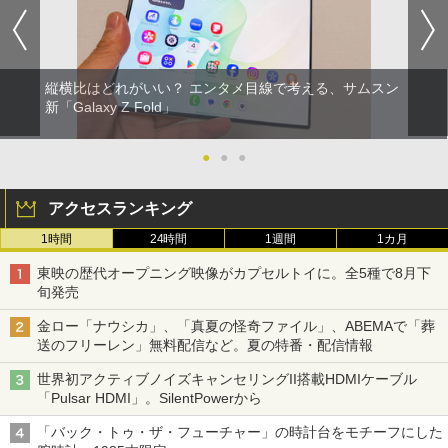
縦横比はどれがいい？ エンタメ目線で考える、サムスン
新「Galaxy Z Fold」
●
●
●
アクセスランキング
1時間
24時間
1週間
1カ月
東映の歴代オープニング映像がカプセルトイに。全5種で8月下
旬発売
金ロー「ナウシカ」、「真夏の怪奇ファイル」、ABEMAで「葬
送のフリーレン」無料配信など。夏の特番・配信情報
世界初アクティブノイズキャンセリングII搭載HDMIケーブル
「Pulsar HDMI」。SilentPowerから
「バック・トゥ・ザ・フューチャー」の時計台をモチーフにした