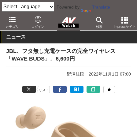
Powered by
Translate
AV Watch
製品
ヘッドフォン
JBL
カテゴリ
ログイン
検索
Impressサイト
ニュース
JBL、フタ無し充電ケースの完全ワイヤレス
「WAVE BUDS」。6,600円
野澤佳悟
2022年11月1日 07:00
リスト