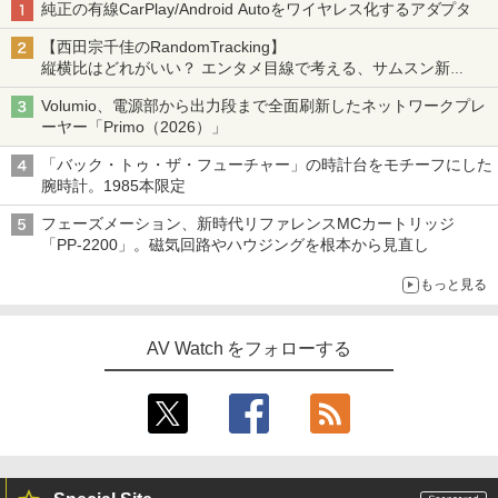
純正の有線CarPlay/Android Autoをワイヤレス化するアダプタ
【西田宗千佳のRandomTracking】
縦横比はどれがいい？ エンタメ目線で考える、サムスン新
「Galaxy Z Fold」
Volumio、電源部から出力段まで全面刷新したネットワークプレ
ーヤー「Primo（2026）」
「バック・トゥ・ザ・フューチャー」の時計台をモチーフにした
腕時計。1985本限定
フェーズメーション、新時代リファレンスMCカートリッジ
「PP-2200」。磁気回路やハウジングを根本から見直し
もっと見る
AV Watch をフォローする