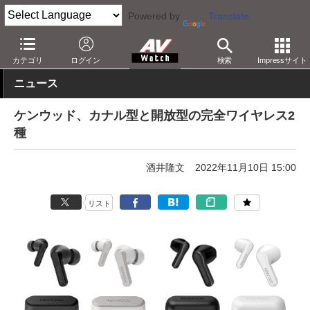
Powered by
Translate
AV Watch
製品
ヘッドフォン
JVC
カテゴリ
ログイン
検索
Impressサイト
ニュース
ケンウッド、カナル型と開放型の完全ワイヤレス2
種
酒井隆文
2022年11月10日 15:00
リスト