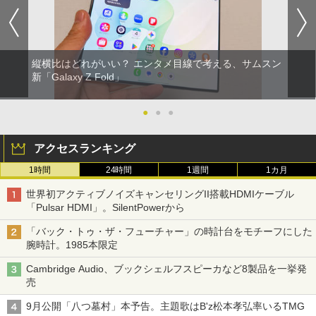
縦横比はどれがいい？ エンタメ目線で考える、サムスン
新「Galaxy Z Fold」
●
●
●
アクセスランキング
1時間
24時間
1週間
1カ月
世界初アクティブノイズキャンセリングII搭載HDMIケーブル
「Pulsar HDMI」。SilentPowerから
「バック・トゥ・ザ・フューチャー」の時計台をモチーフにした
腕時計。1985本限定
Cambridge Audio、ブックシェルフスピーカなど8製品を一挙発
売
9月公開「八つ墓村」本予告。主題歌はB'z松本孝弘率いるTMG