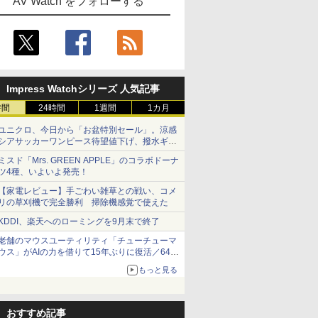
AV Watch をフォローする
Impress Watchシリーズ 人気記事
時間
24時間
1週間
1カ月
ユニクロ、今日から「お盆特別セール」。涼感
シアサッカーワンピース待望値下げ、撥水ギア
ショーツは1990円に
ミスド「Mrs. GREEN APPLE」のコラボドーナ
ツ4種、いよいよ発売！
【家電レビュー】手ごわい雑草との戦い、コメ
リの草刈機で完全勝利 掃除機感覚で使えた
KDDI、楽天へのローミングを9月末で終了
老舗のマウスユーティリティ「チューチューマ
ウス」がAIの力を借りて15年ぶりに復活／64bit
化、Windows 10/11、「Chrome」も走り回
もっと見る
る。復活記念で2026年末まで500円
おすすめ記事