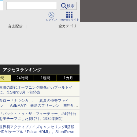
ログイン
Impress サイト
全カテゴリ
音楽配信
アクセスランキング
時間
24時間
1週間
1カ月
東映の歴代オープニング映像がカプセルトイ
に。全5種で8月下旬発売
金ロー「ナウシカ」、「真夏の怪奇ファイ
ル」、ABEMAで「葬送のフリーレン」無料配信
など。夏の特番・配信情報
「バック・トゥ・ザ・フューチャー」の時計台
をモチーフにした腕時計。1985本限定
世界初アクティブノイズキャンセリングII搭載
HDMIケーブル「Pulsar HDMI」。SilentPower
から