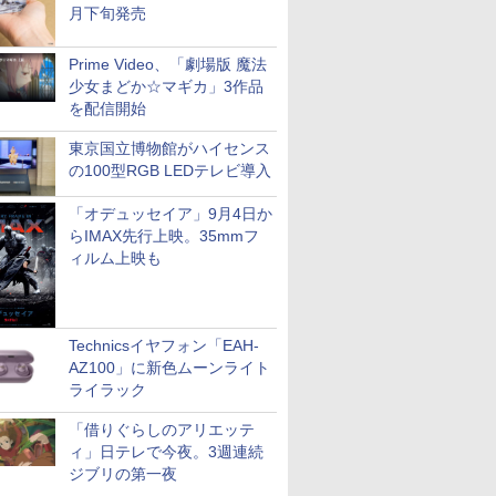
月下旬発売
Prime Video、「劇場版 魔法
少女まどか☆マギカ」3作品
を配信開始
東京国立博物館がハイセンス
の100型RGB LEDテレビ導入
「オデュッセイア」9月4日か
らIMAX先行上映。35mmフ
ィルム上映も
Technicsイヤフォン「EAH-
AZ100」に新色ムーンライト
ライラック
「借りぐらしのアリエッテ
ィ」日テレで今夜。3週連続
ジブリの第一夜