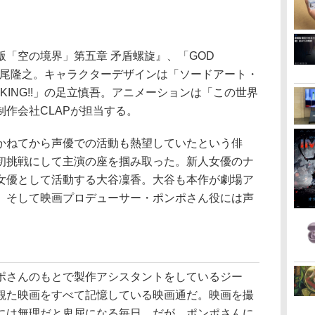
「空の境界」第五章 矛盾螺旋』、「GOD
平尾隆之。キャラクターデザインは「ソードアート・
KING!!」の足立慎吾。アニメーションは「この世界
作会社CLAPが担当する。
かねてから声優での活動も熱望していたという俳
初挑戦にして主演の座を掴み取った。新人女優のナ
女優として活動する大谷凜香。大谷も本作が劇場ア
。そして映画プロデューサー・ポンポさん役には声
ポさんのもとで製作アシスタントをしているジー
観た映画をすべて記憶している映画通だ。映画を撮
には無理だと卑屈になる毎日。だが、ポンポさんに