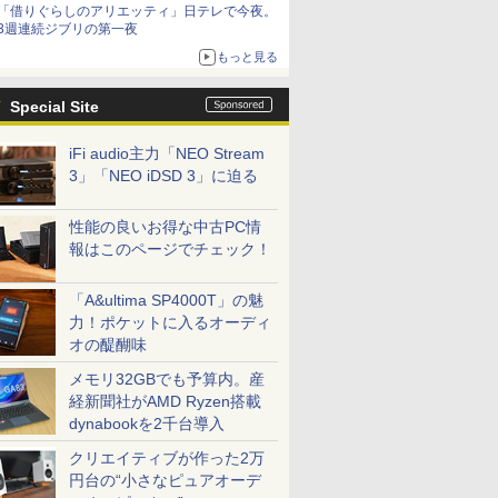
「借りぐらしのアリエッティ」日テレで今夜。
3週連続ジブリの第一夜
もっと見る
Special Site
iFi audio主力「NEO Stream
3」「NEO iDSD 3」に迫る
性能の良いお得な中古PC情
報はこのページでチェック！
「A&ultima SP4000T」の魅
力！ポケットに入るオーディ
オの醍醐味
メモリ32GBでも予算内。産
経新聞社がAMD Ryzen搭載
dynabookを2千台導入
クリエイティブが作った2万
円台の“小さなピュアオーデ