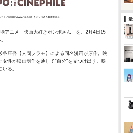
間プラモ】／KADOKAWA／映画大好きポンポさん製作委員会
最
劇場アニメ「映画大好きポンポさん」を、2月4日15
る。
杉谷庄吾【人間プラモ】による同名漫画が原作。映
た女性が映画制作を通して"自分"を見つけ出す、映
ている。