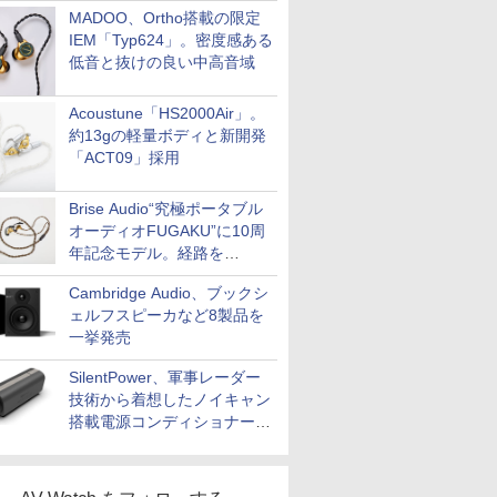
MADOO、Ortho搭載の限定
IEM「Typ624」。密度感ある
低音と抜けの良い中高音域
Acoustune「HS2000Air」。
約13gの軽量ボディと新開発
「ACT09」採用
Brise Audio“究極ポータブル
オーディオFUGAKU”に10周
年記念モデル。経路を
NISHIKIで統一。400万円
Cambridge Audio、ブックシ
ェルフスピーカなど8製品を
一挙発売
SilentPower、軍事レーダー
技術から着想したノイキャン
搭載電源コンディショナー
「AC iPurifier2」