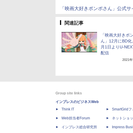
「映画大好きポンポさん」公式サ
関連記事
「映画大好きポ
ん」12月にBD化
月1日よりU-NE
配信
2021
Group site links
インプレスのビジネスWeb
Think IT
SmartGri
Web担当者Forum
ネットショ
インプレス総合研究所
Impress Busi