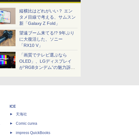
縦横比はどれがいい？ エン
タメ目線で考える、サムスン
新「Galaxy Z Fold」
望遠ブーム来てる!? 9年ぶり
に大復活した、ソニー
「RX10 V」
「画質でテレビ選ぶなら
OLED」、LGディスプレイ
が“RGBタンデム”の魅力訴
求。液晶とのガチ比較も
ICE
天海社
ス
Comic curea
impress QuickBooks