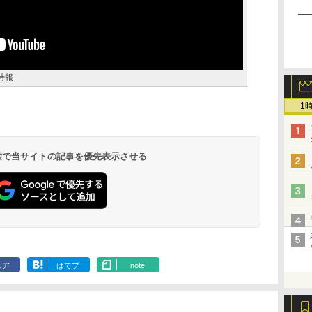
特報
1
 検索で当サイトの記事を優先表示させる
ェア
はてブ
note