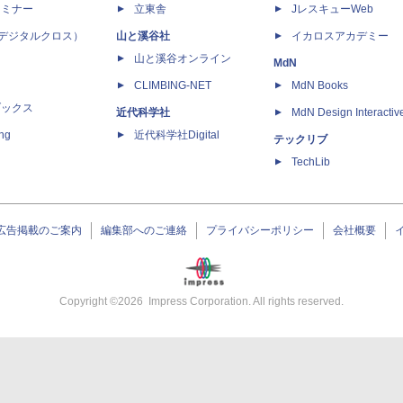
セミナー
立東舎
JレスキューWeb
 X（デジタルクロス）
山と溪谷社
イカロスアカデミー
山と溪谷オンライン
MdN
CLIMBING-NET
MdN Books
ブックス
近代科学社
MdN Design Interactiv
ing
近代科学社Digital
テックリブ
TechLib
広告掲載のご案内
編集部へのご連絡
プライバシーポリシー
会社概要
Copyright ©
2026
Impress Corporation. All rights reserved.