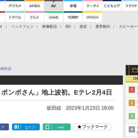
オ
ヘッドフォン
映像配信
BD
放送
業界動向
スピーカー
ェクタ
PS4
BDプレーヤー
映像配信
BD
映画作品
1
ポンポさん」地上波初。Eテレ2月4日
坂田絃
2023年1月23日 18:00
ブックマーク
ェア
はてブ
note