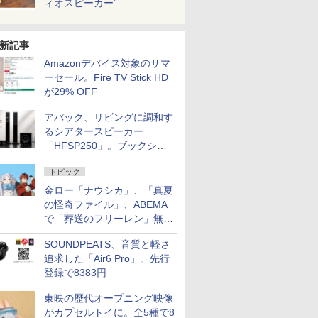
ィオスピーカー”
新記事
Amazonデバイス対象のサマ
ーセール。Fire TV Stick HD
が29% OFF
アバック、リビングに調和す
るシアタースピーカー
「HFSP250」。ブックシェ
ルフはペア3万円以下
トピック
金ロー「ナウシカ」、「真夏
の怪奇ファイル」、ABEMA
で「葬送のフリーレン」無料
配信など。夏の特番・配信情
SOUNDPEATS、音質と軽さ
報
追求した「Air6 Pro」。先行
登録で8383円
東映の歴代オープニング映像
がカプセルトイに。全5種で8