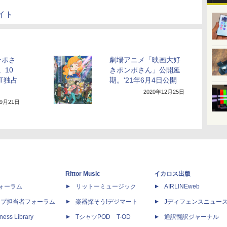
イト
ンポさ
劇場アニメ「映画大好
。10
きポンポさん」公開延
XT独占
期。'21年6月4日公開
2020年12月25日
年9月21日
Rittor Music
イカロス出版
dフォーラム
リットーミュージック
AIRLINEweb
ップ担当者フォーラム
楽器探そう!デジマート
Jディフェンスニュー
ness Library
TシャツPOD T-OD
通訳翻訳ジャーナル