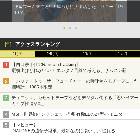
望遠ブーム来てる!? 9年ぶりに大復活した、ソニー「RX
10 V」
●
●
●
アクセスランキング
1時間
24時間
1週間
1カ月
【西田宗千佳のRandomTracking】
縦横比はどれがいい？ エンタメ目線で考える、サムスン新
「Galaxy Z Fold」
「バック・トゥ・ザ・フューチャー」の時計台をモチーフにした
腕時計。1985本限定
ティアック、カセットテープなどをデジタル化する「思い出アー
カイブ推進活動」
MSI、世界初インクジェット印刷有機ELの27型4Kモニター
【レビュー】
DIATONEの遺伝子継承、最新なのに懐かしい“惚れる
音”Tecnologia e Cuore「DS-TC52B」を聴く