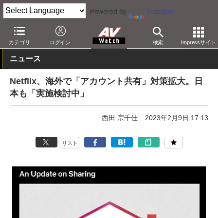
Powered by
Translate
AV Watch
コンテンツ・サービス
映像配信
Netflix
カテゴリ
ログイン
検索
Impressサイト
ニュース
Netflix、海外で「アカウント共有」対策拡大。日
本も「実施検討中」
西田 宗千佳
2023年2月9日 17:13
リスト