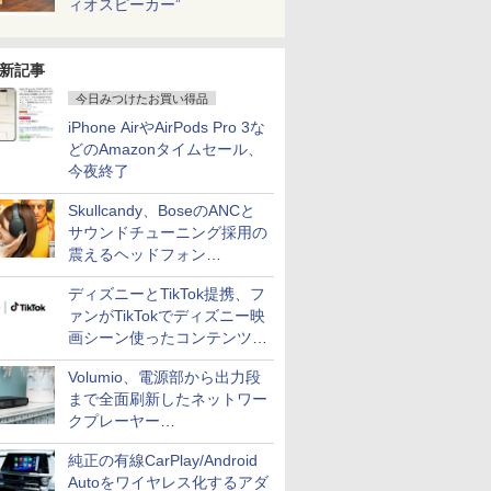
ィオスピーカー”
新記事
今日みつけたお買い得品
iPhone AirやAirPods Pro 3な
どのAmazonタイムセール、
今夜終了
Skullcandy、BoseのANCと
サウンドチューニング採用の
震えるヘッドフォン
「Crusher 1080 ANC」
ディズニーとTikTok提携、フ
ァンがTikTokでディズニー映
画シーン使ったコンテンツ制
作、Disney+にも配信
Volumio、電源部から出力段
まで全面刷新したネットワー
クプレーヤー
「Primo（2026）」
純正の有線CarPlay/Android
Autoをワイヤレス化するアダ