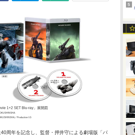
 1+2 SET Blu-ray」展開図
HOKUSHINSHA
USHINSHA／Production I.G
誕生40周年を記念し、監督・押井守による劇場版「パ