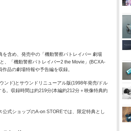
典を含め、発売中の「機動警察パトレイバー 劇場
5)と、「機動警察パトレイバー2 the Movie」(BCXA-
様で、両作品の劇場特報や予告編を収録。
ンド)とサウンドリニューアル版(1998年発売/ドル
録する。収録時間は約219分(本編約212分＋映像特典約
式ショップのA-on STOREでは、限定特典とし