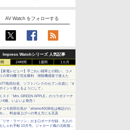
AV Watch をフォローする
Impress Watchシリーズ 人気記事
時間
24時間
1週間
1カ月
【家電レビュー】手ごわい雑草との戦い、コメ
リの草刈機で完全勝利 掃除機感覚で使えた
NTT島田社長、ソフトバンクのセブン出資に「d
ポイント使えるようにして」
ミスド「Mrs. GREEN APPLE」のコラボドーナ
ツ4種、いよいよ発売！
ドコモ前田社長が「ahamo40GB化は検証のた
め」、料金値上げへの考え方にも言及
「リサ・ラーソン」がま口ポーチ付録、大人の
おしゃれ手帖 10月号。ジャカード織の北欧猫デ