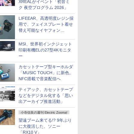
XREALがイベント「初音ミ
ク 夜空プログラム 2026」
LIFEEAR、高透明度レジン採
用で、フェイスプレート着せ
替え可能なイヤフォン
「Nova Shell」
MSI、世界初インクジェット
印刷有機ELの27型4Kモニタ
ー
カセットテープ型キーホルダ
「MUSIC TOUCH」に新色。
NFC搭載で音楽配信へ
ティアック、カセットテープ
などをデジタル化する「思い
出アーカイブ推進活動」
小寺信良の週刊 Electric Zooma!
望遠ブーム来てる!? 9年ぶり
に大復活した、ソニー
「RX10 V」