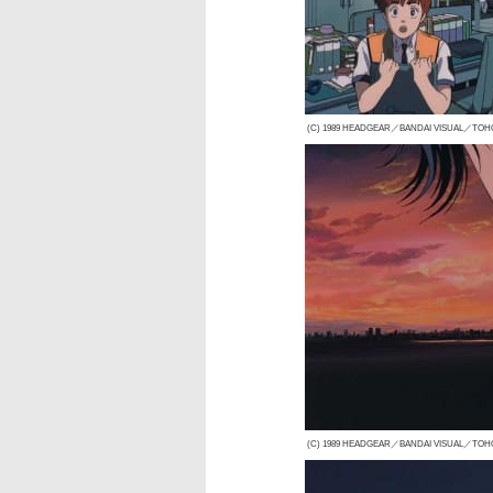
(C) 1989 HEADGEAR／BANDAI VISUAL／TO
(C) 1989 HEADGEAR／BANDAI VISUAL／TO