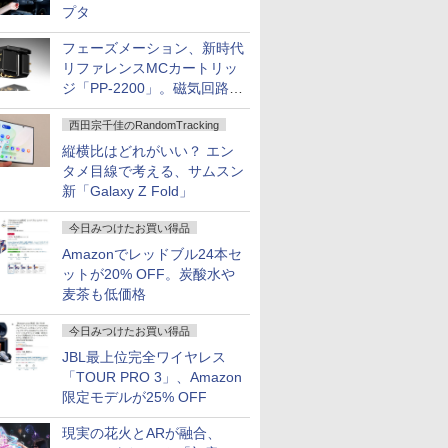
プタ
フェーズメーション、新時代
リファレンスMCカートリッ
ジ「PP-2200」。磁気回路や
ハウジングを根本から見直し
西田宗千佳のRandomTracking
縦横比はどれがいい？ エン
タメ目線で考える、サムスン
新「Galaxy Z Fold」
今日みつけたお買い得品
Amazonでレッドブル24本セ
ットが20% OFF。炭酸水や
麦茶も低価格
今日みつけたお買い得品
JBL最上位完全ワイヤレス
「TOUR PRO 3」、Amazon
限定モデルが25% OFF
現実の花火とARが融合、