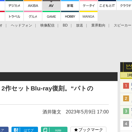
オ
ヘッドフォン
映像配信
BD
放送
業界動向
スピーカー
ェクタ
PS4
BDプレーヤー
映像配信
BD
1
作セットBlu-ray復刻。“パトの
酒井隆文
2023年5月9日 17:00
ブックマーク
ェア
はてブ
note