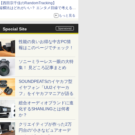
【西田宗千佳のRandomTracking】
縦横比はどれがいい？ エンタメ目線で考える、
サムスン新「Galaxy Z Fold」
もっと見る
Special Site
性能の良いお得な中古PC情
報はこのページでチェック！
ソニーミラーレス一眼の大特
集！ 見どころ記事まとめ
SOUNDPEATSのイヤカフ型
イヤフォン「UU2イヤーカ
フ」をイヤカフマニアが語る
総合オーディオブランドに進
化するSHANLINGとは何者
か？
クリエイティブが作った2万
円台の“小さなピュアオーデ