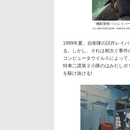
「機動警察パトレイバー
(C) 1989 HEADGEAR／BANDAI V
1999年夏。自衛隊の試作レイ
る。しかし、それは相次ぐ事件
コンピュータウイルスによって
特車二課第２小隊のはみだしポ
を駆け抜ける!