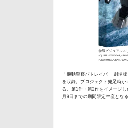
特製ビジュアルス
(C) 1989 HEADGEAR／BAN
(C)1993 HEADGEAR／BANDA
「機動警察パトレイバー 劇場版」と
を収録。プロジェクト発足時か
る、第1作・第2作をイメージし
月9日までの期間限定生産とな