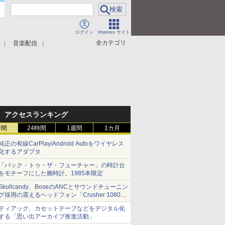
ログイン
Impress サイト
全カテゴリ
音楽配信
アクセスランキング
時間
24時間
1週間
1カ月
純正の有線CarPlay/Android Autoをワイヤレス
化するアダプタ
「バック・トゥ・ザ・フューチャー」の時計台
をモチーフにした腕時計。1985本限定
Skullcandy、BoseのANCとサウンドチューニン
グ採用の震えるヘッドフォン「Crusher 1080
ANC」
ティアック、カセットテープなどをデジタル化
する「思い出アーカイブ推進活動」