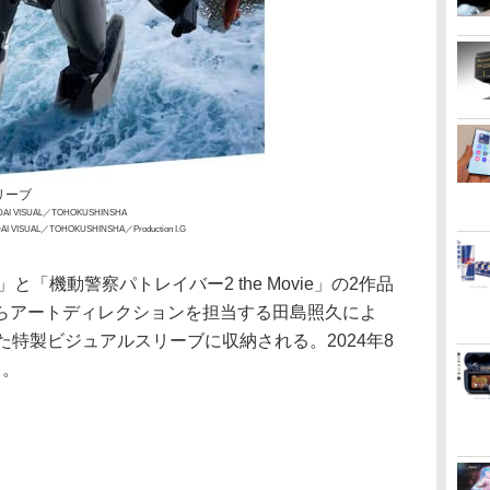
リーブ
DAI VISUAL／TOHOKUSHINSHA
I VISUAL／TOHOKUSHINSHA／Production I.G
「機動警察パトレイバー2 the Movie」の2作品
らアートディレクションを担当する田島照久によ
た特製ビジュアルスリーブに収納される。2024年8
る。