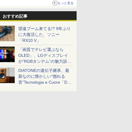
ザイン
もっと見る
おすすめ記事
望遠ブーム来てる!? 9年ぶり
に大復活した、ソニー
「RX10 V」
「画質でテレビ選ぶなら
OLED」、LGディスプレイ
が“RGBタンデム”の魅力訴
求。液晶とのガチ比較も
DIATONEの遺伝子継承、最
新なのに懐かしい“惚れる
音”Tecnologia e Cuore「DS-
TC52B」を聴く