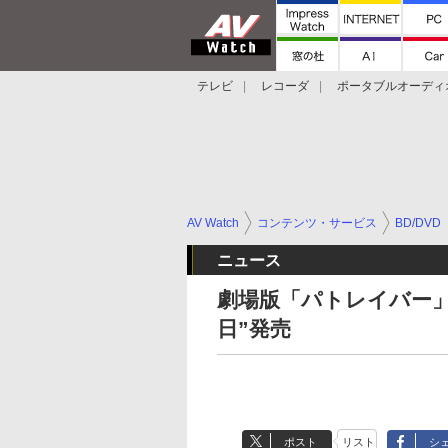
テレビ
レコーダ
ポータブルオーディ
スマートスピーカー
デジカメ
プロジ
AV Watch
コンテンツ・サービス
BD/DVD
ニュース
劇場版「パトレイバー」2
日”発売
ポスト
リスト
シ