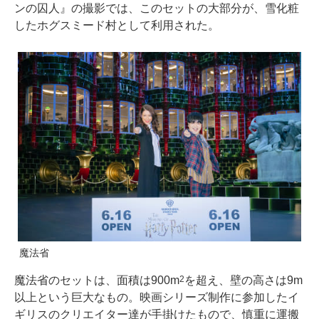
ンの囚人』の撮影では、このセットの大部分が、雪化粧
したホグスミード村として利用された。
魔法省
魔法省のセットは、面積は900m
を超え、壁の高さは9m
2
以上という巨大なもの。映画シリーズ制作に参加したイ
ギリスのクリエイター達が手掛けたもので、慎重に運搬