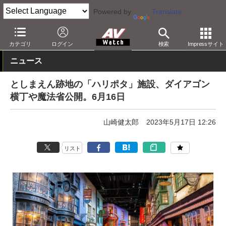
Powered by
Translate
AV Watch
コンテンツ・サービス
映画
映画作品
カテゴリ
ログイン
検索
Impressサイト
ニュース
としまえん跡地の「ハリポタ」施設、ダイアゴン
横丁や魔法省公開。6月16日
山崎健太郎
2023年5月17日 12:26
リスト