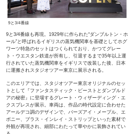
9と3/4番線
9と3/4番線も再現。1929年に作られた“ダンブルトン・ホ
ール”と呼ばれるイギリスの蒸気機関車を基礎としてホグ
ワーツ特急のセットはつくられており、かつてグレー
ト・ウエスタン鉄道が所有し、引退するまで35年以上運
行されていた蒸気機関車をイギリスで改装した後、日本
に運搬されスタジオツアー東京に展示される。
このエリアでは、スタジオツアー東京オリジナルのセッ
トとして『ファンタスティック・ビーストとダンブルド
アの秘密』に登場するグレート・ウィザーディング・エ
クスプレスが展示。車両は、作品の時代設定に合わせた
アールデコ調のデザインで、バーズアイ・メープル、エ
ボニー、ブラス・インレイ・ストリップといった素材で
外観が再現され、細部にわたって華やかに装飾されてい
る。