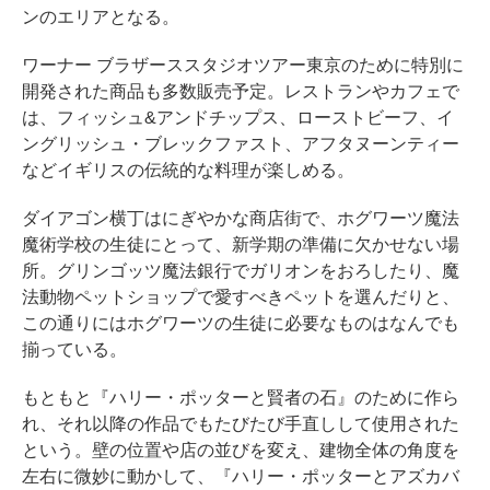
ンのエリアとなる。
ワーナー ブラザーススタジオツアー東京のために特別に
開発された商品も多数販売予定。レストランやカフェで
は、フィッシュ&アンドチップス、ローストビーフ、イ
ングリッシュ・ブレックファスト、アフタヌーンティー
などイギリスの伝統的な料理が楽しめる。
ダイアゴン横丁はにぎやかな商店街で、ホグワーツ魔法
魔術学校の生徒にとって、新学期の準備に欠かせない場
所。グリンゴッツ魔法銀行でガリオンをおろしたり、魔
法動物ペットショップで愛すべきペットを選んだりと、
この通りにはホグワーツの生徒に必要なものはなんでも
揃っている。
もともと『ハリー・ポッターと賢者の石』のために作ら
れ、それ以降の作品でもたびたび手直しして使用された
という。壁の位置や店の並びを変え、建物全体の角度を
左右に微妙に動かして、『ハリー・ポッターとアズカバ