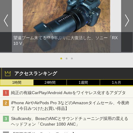
望遠ブーム来てる!? 9年ぶりに大復活した、ソニー「RX
10 V」
●
●
●
アクセスランキング
1時間
24時間
1週間
1カ月
純正の有線CarPlay/Android Autoをワイヤレス化するアダプタ
iPhone AirやAirPods Pro 3などのAmazonタイムセール、今夜終
了【今日みつけたお買い得品】
Skullcandy、BoseのANCとサウンドチューニング採用の震える
ヘッドフォン「Crusher 1080 ANC」