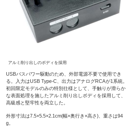
アルミ削り出しのボディを採用
USBバスパワー駆動のため、外部電源不要で使用でき
る。入力はUSB Type-C、出力はアナログRCAが1系統。
初回限定モデルのみの特別仕様として、手触りが滑らか
な表面処理を施したアルミ削り出しボディを採用して、
高級感と堅牢性を両立した。
外形寸法は7.5×5.5×2.1cm(幅×奥行き×高さ)、重さは94
g。