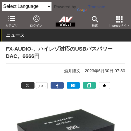
Powered by
Translate
AV Watch
製品
USB DAC
その他
カテゴリ
ログイン
検索
Impressサイト
ニュース
FX-AUDIO-、ハイレゾ対応のUSBバスパワー
DAC。6666円
酒井隆文
2023年6月30日 07:30
リスト