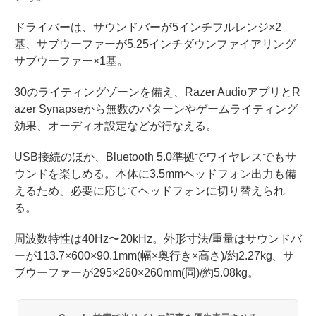
ドライバーは、サウンドバーが5インチフルレンジ×2
基、サブウーファーが5.25インチダウンファイアリング
サブウーファー×1基。
30のライティングゾーンを備え、Razer AudioアプリとR
azer Synapseから無数のパターンやゲームライティング
効果、オーディオ設定などが行なえる。
USB接続のほか、Bluetooth 5.0準拠でワイヤレスでもサ
ウンドを楽しめる。本体に3.5mmヘッドフォン出力も備
えるため、必要に応じてヘッドフォンに切り替えられ
る。
周波数特性は40Hz〜20kHz。外形寸法/重量はサウンドバ
ーが113.7×600×90.1mm(幅×奥行き×高さ)/約2.27kg、サ
ブウーファーが295×260×260mm(同)/約5.08kg。