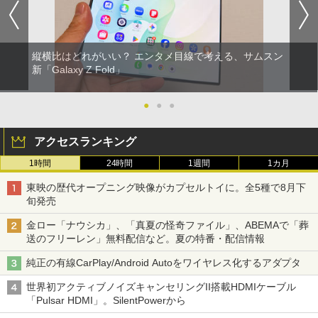
縦横比はどれがいい？ エンタメ目線で考える、サムスン
新「Galaxy Z Fold」
●
●
●
アクセスランキング
1時間
24時間
1週間
1カ月
東映の歴代オープニング映像がカプセルトイに。全5種で8月下
旬発売
金ロー「ナウシカ」、「真夏の怪奇ファイル」、ABEMAで「葬
送のフリーレン」無料配信など。夏の特番・配信情報
純正の有線CarPlay/Android Autoをワイヤレス化するアダプタ
世界初アクティブノイズキャンセリングII搭載HDMIケーブル
「Pulsar HDMI」。SilentPowerから