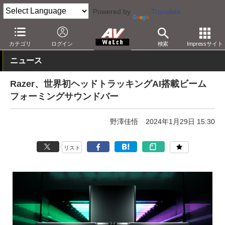
Powered by
Translate
AV Watch
製品
サウンドバー
その他
カテゴリ
ログイン
検索
Impressサイト
ニュース
Razer、世界初ヘッドトラッキングAI搭載ビーム
フォーミングサウンドバー
野澤佳悟
2024年1月29日 15:30
リスト