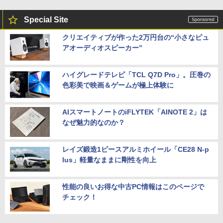
Special Site
クリエイティブが作った2万円台の“小さなピュ
アオーディオスピーカー”
ハイグレードテレビ「TCL Q7D Pro」。圧巻の
色彩美で映画＆ゲームが極上体験に
AIスマートノートのiFLYTEK「AINOTE 2」は
なぜ魅力的なのか？
レイズ鍛造1ピースアルミホイール「CE28 N-p
lus」軽量なままに剛性を向上
性能の良いお得な中古PC情報はこのページで
チェック！