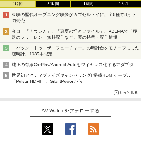
1時間
24時間
1週間
1カ月
東映の歴代オープニング映像がカプセルトイに。全5種で8月下
旬発売
金ロー「ナウシカ」、「真夏の怪奇ファイル」、ABEMAで「葬
送のフリーレン」無料配信など。夏の特番・配信情報
「バック・トゥ・ザ・フューチャー」の時計台をモチーフにした
腕時計。1985本限定
純正の有線CarPlay/Android Autoをワイヤレス化するアダプタ
世界初アクティブノイズキャンセリングII搭載HDMIケーブル
「Pulsar HDMI」。SilentPowerから
もっと見る
AV Watch をフォローする