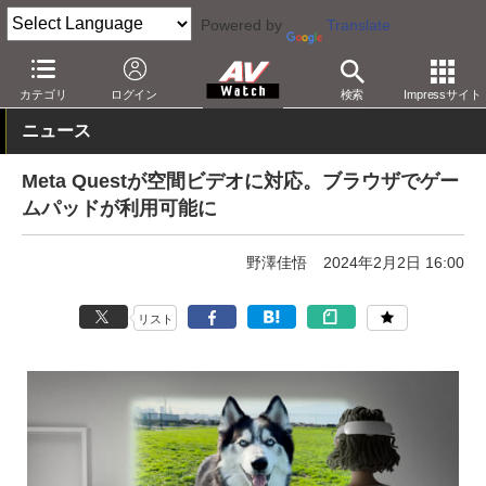
Powered by
Translate
AV Watch
製品
HMD/スマートグラス
Meta
カテゴリ
ログイン
検索
Impressサイト
ニュース
Meta Questが空間ビデオに対応。ブラウザでゲー
ムパッドが利用可能に
野澤佳悟
2024年2月2日 16:00
リスト