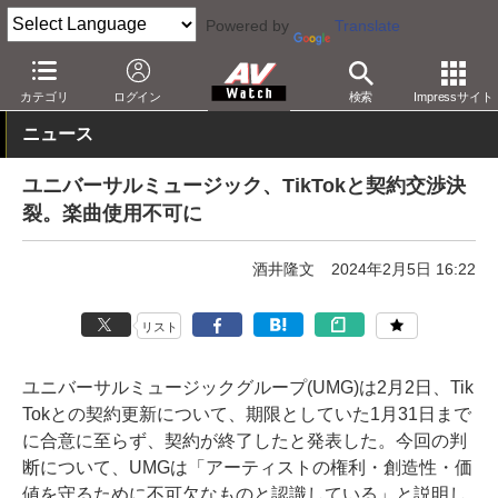
Powered by
Translate
AV Watch
動向
業界動向
カテゴリ
ログイン
検索
Impressサイト
ニュース
ユニバーサルミュージック、TikTokと契約交渉決
裂。楽曲使用不可に
酒井隆文
2024年2月5日 16:22
リスト
ユニバーサルミュージックグループ(UMG)は2月2日、Tik
Tokとの契約更新について、期限としていた1月31日まで
に合意に至らず、契約が終了したと発表した。今回の判
断について、UMGは「アーティストの権利・創造性・価
値を守るために不可欠なものと認識している」と説明し