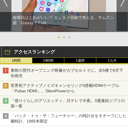
縦横比はどれがいい？ エンタメ目線で考える、サムスン
新「Galaxy Z Fold」
●
●
●
アクセスランキング
1時間
24時間
1週間
1カ月
東映の歴代オープニング映像がカプセルトイに。全5種で8月下
旬発売
世界初アクティブノイズキャンセリングII搭載HDMIケーブル
「Pulsar HDMI」。SilentPowerから
「借りぐらしのアリエッティ」日テレで今夜。3週連続ジブリの
第一夜
「バック・トゥ・ザ・フューチャー」の時計台をモチーフにした
腕時計。1985本限定