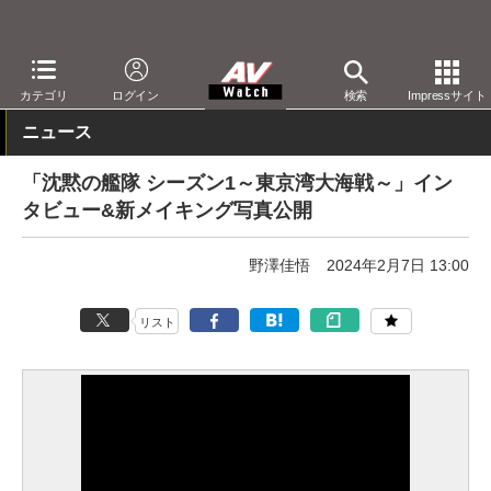
AV Watch
コンテンツ・サービス
映像配信
Amazonビデオ
カテゴリ
ログイン
検索
Impressサイト
ニュース
「沈黙の艦隊 シーズン1～東京湾大海戦～」イン
タビュー&新メイキング写真公開
野澤佳悟
2024年2月7日 13:00
リスト