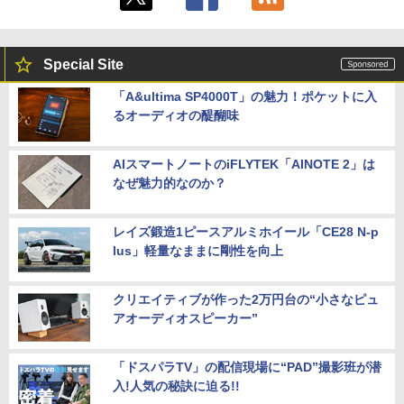
Special Site
「A&ultima SP4000T」の魅力！ポケットに入
るオーディオの醍醐味
AIスマートノートのiFLYTEK「AINOTE 2」は
なぜ魅力的なのか？
レイズ鍛造1ピースアルミホイール「CE28 N-p
lus」軽量なままに剛性を向上
クリエイティブが作った2万円台の“小さなピュ
アオーディオスピーカー”
「ドスパラTV」の配信現場に“PAD”撮影班が潜
入!人気の秘訣に迫る!!