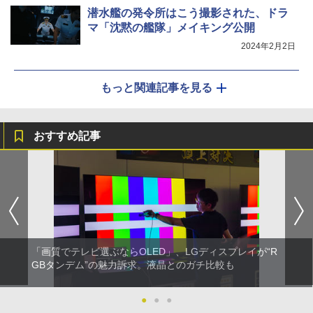
潜水艦の発令所はこう撮影された、ドラ
マ「沈黙の艦隊」メイキング公開
2024年2月2日
もっと関連記事を見る
おすすめ記事
「画質でテレビ選ぶならOLED」、LGディスプレイが“R
GBタンデム”の魅力訴求。液晶とのガチ比較も
●
●
●