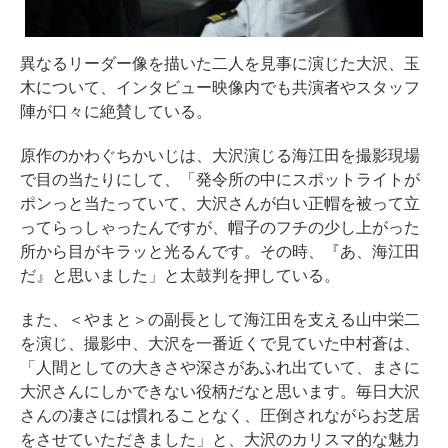
異なるリーダー像を描いた二人を見事に演じた大沢、玉
木について、インタビュー映像内でも共演者やスタッフ
陣が口々に絶賛している。
原作のかわぐちかいじは、大沢演じる海江田を撮影現場
で目の当たりにして、「発令所の中にスポットライトが
ポンっと当たっていて、大沢さんが白い正帽を被って立
ってらっしゃったんですが、帽子のフチの少し上がった
所から目がキラッと光るんです。その時、『あ、海江田
だ』と思いました」と太鼓判を押している。
また、＜やまと＞の副長として海江田を支える山中栄二
を演じ、撮影中、大沢を一番近くで見ていた中村蒼は、
「人間としての大きさや深さがあふれ出ていて、まさに
大沢さんにしかできない役柄だなと思います。毎日大沢
さんの凄さには慣れることなく、圧倒されながらお芝居
をさせていただきました」と、大沢のカリスマ的な魅力