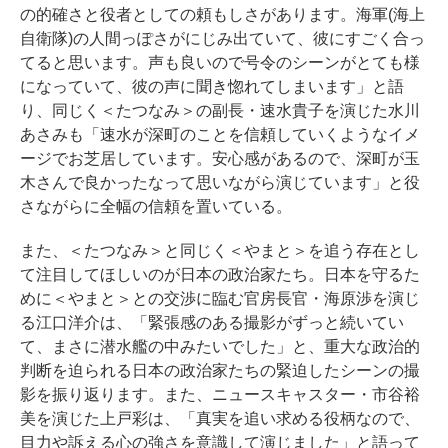
の的確さと役者としての頼もしさがあります。海軍(海上
自衛隊)の人間っぽさがにじみ出ていて、彼にすごく合っ
てると思います。声も良いので号令のシーンがとても様
になっていて、彼の声に聞き惚れてしまいます」と語
り、同じく＜たつなみ＞の副長・速水貴子を演じた水川
あさみも「速水が深町のことを信頼していくようなイメ
ージでお芝居しています。安心感があるので、深町が玉
木さんで良かったなって思いながら演じています」と役
さながらに全幅の信頼を置いている。
また、＜たつなみ＞と同じく＜やまと＞を追う存在とし
て注目してほしいのが日本の政治家たち。日本を守るた
めに＜やまと＞との交渉に臨む官房長官・海原渉を演じ
る江口洋介は、「緊張感のある撮影がずっと続いてい
て、まさに潜水艦の中みたいでした」と、重大な政治的
判断を迫られる日本の政治家たちの緊迫したシーンの撮
影を振り返ります。また、ニュースキャスター・市谷裕
美を演じた上戸彩は、「真実を追い求める役柄なので、
目力や訴える心の強さを意識して演じました」と語って