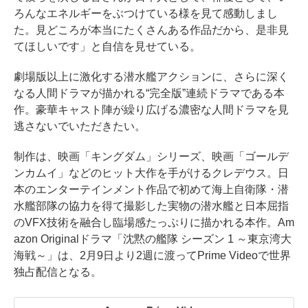
ろんなエネルギーをぶつけている様を見て感動しまし
た。見どころが本当にたくさんある作品だから、是非見
てほしいです」と自信を見せている。
劇場版以上に激化する潜水艦アクションに、さらに深く
なる人間ドラマが描かれる“完全版”連続ドラマである本
作。豪華キャスト陣が繰り広げる濃密な人間ドラマを見
逃さないでいただきたい。
制作は、映画「キングダム」シリーズ、映画「ゴールデ
ンカムイ」などのヒット大作を手がけるクレデウス。日
本のエンターテインメント作品で初めて海上自衛隊・潜
水艦部隊の協力を得て撮影した実物の潜水艦と日本屈指
のVFX技術を融合し臨場感たっぷりに描かれる本作。Am
azon Originalドラマ「沈黙の艦隊 シーズン 1 ～東京湾大
海戦～」は、2月9日より2週に渡ってPrime Videoで世界
独占配信となる。