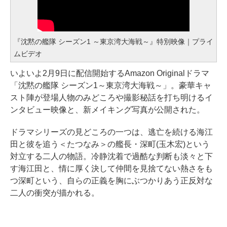
『沈黙の艦隊 シーズン1 ～東京湾大海戦～』特別映像｜プライ
ムビデオ
いよいよ2月9日に配信開始するAmazon Originalドラマ
「沈黙の艦隊 シーズン1～東京湾大海戦～」。豪華キャ
スト陣が登場人物のみどころや撮影秘話を打ち明けるイ
ンタビュー映像と、新メイキング写真が公開された。
ドラマシリーズの見どころの一つは、逃亡を続ける海江
田と彼を追う＜たつなみ＞の艦長・深町(玉木宏)という
対立する二人の物語。冷静沈着で過酷な判断も淡々と下
す海江田と、情に厚く決して仲間を見捨てない熱さをも
つ深町という、自らの正義を胸にぶつかりあう正反対な
二人の衝突が描かれる。