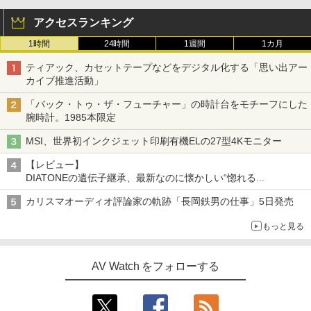
アクセスランキング
1時間
24時間
1週間
1カ月
ティアック、カセットテープなどをデジタル化する「思い出アー
カイブ推進活動」
「バック・トゥ・ザ・フューチャー」の時計台をモチーフにした
腕時計。1985本限定
MSI、世界初インクジェット印刷有機ELの27型4Kモニター
【レビュー】
DIATONEの遺伝子継承、最新なのに懐かしい“惚れる
音”Tecnologia e Cuore「DS-TC52B」を聴く
カリスマオーディオ評論家の軌跡「長岡鉄男の仕事」5日発売
もっと見る
AV Watch をフォローする