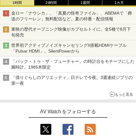
1時間
24時間
1週間
1カ月
金ロー「ナウシカ」、「真夏の怪奇ファイル」、ABEMAで「葬
送のフリーレン」無料配信など。夏の特番・配信情報
東映の歴代オープニング映像がカプセルトイに。全5種で8月下
旬発売
世界初アクティブノイズキャンセリングII搭載HDMIケーブル
「Pulsar HDMI」。SilentPowerから
「バック・トゥ・ザ・フューチャー」の時計台をモチーフにした
腕時計。1985本限定
「借りぐらしのアリエッティ」日テレで今夜。3週連続ジブリの
第一夜
もっと見る
AV Watch をフォローする