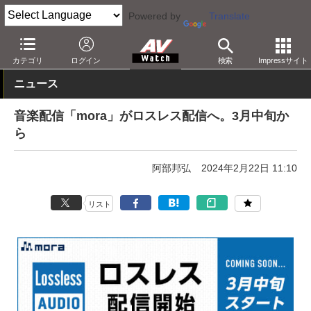
Powered by
Translate
AV Watch
コンテンツ・サービス
音楽配信
mora
カテゴリ
ログイン
検索
Impressサイト
ニュース
音楽配信「mora」がロスレス配信へ。3月中旬か
ら
阿部邦弘
2024年2月22日 11:10
リスト