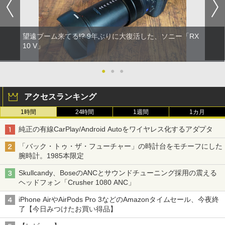
望遠ブーム来てる!? 9年ぶりに大復活した、ソニー「RX
10 V」
●
●
●
アクセスランキング
1時間
24時間
1週間
1カ月
純正の有線CarPlay/Android Autoをワイヤレス化するアダプタ
「バック・トゥ・ザ・フューチャー」の時計台をモチーフにした
腕時計。1985本限定
Skullcandy、BoseのANCとサウンドチューニング採用の震える
ヘッドフォン「Crusher 1080 ANC」
iPhone AirやAirPods Pro 3などのAmazonタイムセール、今夜終
了【今日みつけたお買い得品】