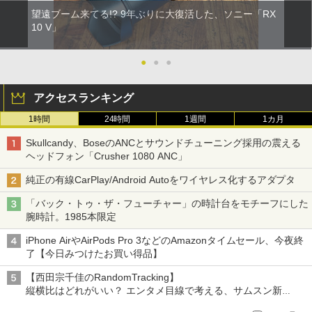
望遠ブーム来てる!? 9年ぶりに大復活した、ソニー「RX
10 V」
●
●
●
アクセスランキング
1時間
24時間
1週間
1カ月
Skullcandy、BoseのANCとサウンドチューニング採用の震える
ヘッドフォン「Crusher 1080 ANC」
純正の有線CarPlay/Android Autoをワイヤレス化するアダプタ
「バック・トゥ・ザ・フューチャー」の時計台をモチーフにした
腕時計。1985本限定
iPhone AirやAirPods Pro 3などのAmazonタイムセール、今夜終
了【今日みつけたお買い得品】
【西田宗千佳のRandomTracking】
縦横比はどれがいい？ エンタメ目線で考える、サムスン新
「Galaxy Z Fold」