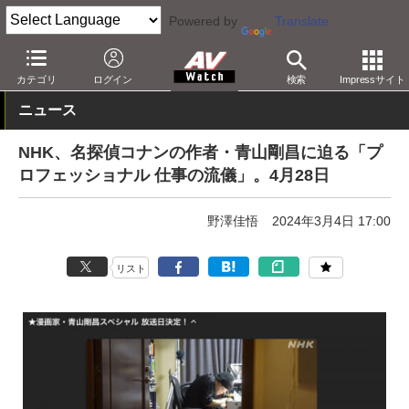
Powered by
Translate
AV Watch
コンテンツ・サービス
放送
その他
カテゴリ
ログイン
検索
Impressサイト
ニュース
NHK、名探偵コナンの作者・青山剛昌に迫る「プ
ロフェッショナル 仕事の流儀」。4月28日
野澤佳悟
2024年3月4日 17:00
リスト