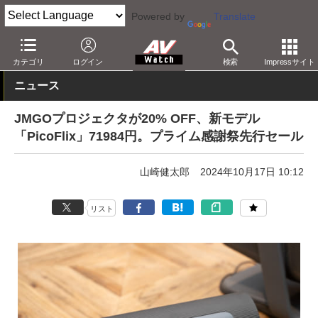
Powered by
Translate
AV Watch
動向
ショップ
セール
カテゴリ
ログイン
検索
Impressサイト
ニュース
JMGOプロジェクタが20% OFF、新モデル
「PicoFlix」71984円。プライム感謝祭先行セール
山崎健太郎
2024年10月17日 10:12
リスト