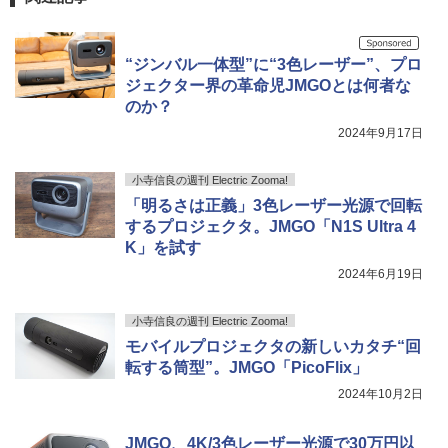
“ジンバル一体型”に“3色レーザー”、プロ
ジェクター界の革命児JMGOとは何者な
のか？
2024年9月17日
小寺信良の週刊 Electric Zooma!
「明るさは正義」3色レーザー光源で回転
するプロジェクタ。JMGO「N1S Ultra 4
K」を試す
2024年6月19日
小寺信良の週刊 Electric Zooma!
モバイルプロジェクタの新しいカタチ“回
転する筒型”。JMGO「PicoFlix」
2024年10月2日
JMGO、4K/3色レーザー光源で30万円以