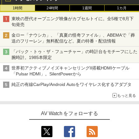
1時間
24時間
1週間
1カ月
東映の歴代オープニング映像がカプセルトイに。全5種で8月下
旬発売
金ロー「ナウシカ」、「真夏の怪奇ファイル」、ABEMAで「葬
送のフリーレン」無料配信など。夏の特番・配信情報
「バック・トゥ・ザ・フューチャー」の時計台をモチーフにした
腕時計。1985本限定
世界初アクティブノイズキャンセリングII搭載HDMIケーブル
「Pulsar HDMI」。SilentPowerから
純正の有線CarPlay/Android Autoをワイヤレス化するアダプタ
もっと見る
AV Watch をフォローする