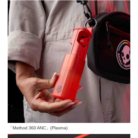
「Method 360 ANC」(Plasma)