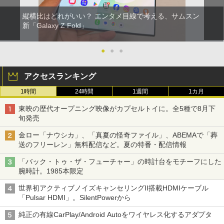
縦横比はどれがいい？ エンタメ目線で考える、サムスン
新「Galaxy Z Fold」
●
●
●
アクセスランキング
1時間
24時間
1週間
1カ月
東映の歴代オープニング映像がカプセルトイに。全5種で8月下
旬発売
金ロー「ナウシカ」、「真夏の怪奇ファイル」、ABEMAで「葬
送のフリーレン」無料配信など。夏の特番・配信情報
「バック・トゥ・ザ・フューチャー」の時計台をモチーフにした
腕時計。1985本限定
世界初アクティブノイズキャンセリングII搭載HDMIケーブル
「Pulsar HDMI」。SilentPowerから
純正の有線CarPlay/Android Autoをワイヤレス化するアダプタ