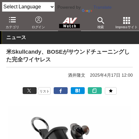
Powered by
Translate
AV Watch
製品
ヘッドフォン
その他
カテゴリ
ログイン
検索
Impressサイト
ニュース
米Skullcandy、BOSEがサウンドチューニングし
た完全ワイヤレス
酒井隆文
2025年4月17日 12:00
リスト