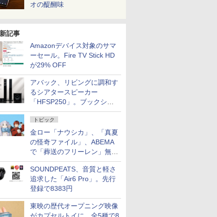
オの醍醐味
新記事
Amazonデバイス対象のサマ
ーセール。Fire TV Stick HD
が29% OFF
アバック、リビングに調和す
るシアタースピーカー
「HFSP250」。ブックシェ
ルフはペア3万円以下
トピック
金ロー「ナウシカ」、「真夏
の怪奇ファイル」、ABEMA
で「葬送のフリーレン」無料
配信など。夏の特番・配信情
SOUNDPEATS、音質と軽さ
報
追求した「Air6 Pro」。先行
登録で8383円
東映の歴代オープニング映像
がカプセルトイに。全5種で8