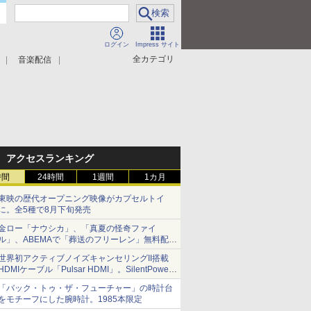
ログイン
Impress サイト
全カテゴリ
音楽配信
アクセスランキング
時間
24時間
1週間
1カ月
東映の歴代オープニング映像がカプセルトイ
に。全5種で8月下旬発売
金ロー「ナウシカ」、「真夏の怪奇ファイ
ル」、ABEMAで「葬送のフリーレン」無料配信
など。夏の特番・配信情報
世界初アクティブノイズキャンセリングII搭載
HDMIケーブル「Pulsar HDMI」。SilentPower
から
「バック・トゥ・ザ・フューチャー」の時計台
をモチーフにした腕時計。1985本限定