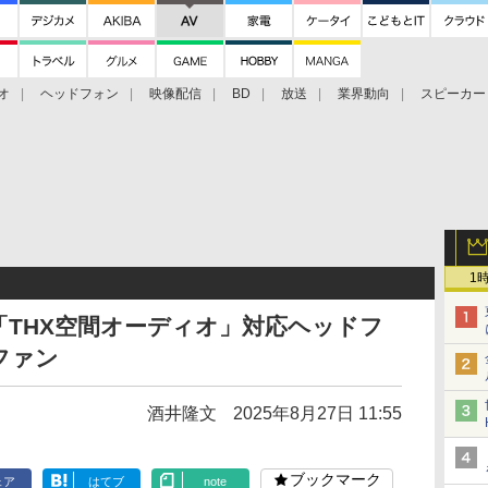
オ
ヘッドフォン
映像配信
BD
放送
業界動向
スピーカー
ェクタ
PS4
BDプレーヤー
映像配信
BD
1
THX空間オーディオ」対応ヘッドフ
ファン
酒井隆文
2025年8月27日 11:55
ブックマーク
ェア
はてブ
note