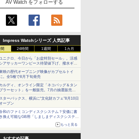
AV Watch をフォローする
Impress Watchシリーズ 人気記事
時間
24時間
1週間
1カ月
ユニクロ、今日から「お盆特別セール」。涼感
シアサッカーワンピース待望値下げ、撥水ギア
ショーツは1990円に
東映の歴代オープニング映像がカプセルトイ
に。全5種で8月下旬発売
カルディ、オンライン限定「ネコバッグ＆タン
ブラーセット」を一般販売。7月の抽選販売の
当選無効分
スターバックス、横浜に“文化財カフェ”8月10日
オープン
令和のファミコンディスクシステム？安価に書
き換え可能なGB用「しましまディスクシステ
ム」
もっと見る
おすすめ記事