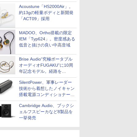
Acoustune「HS2000Air」。
約13gの軽量ボディと新開発
「ACT09」採用
MADOO、Ortho搭載の限定
IEM「Typ624」。密度感ある
低音と抜けの良い中高音域
Brise Audio“究極ポータブル
オーディオFUGAKU”に10周
年記念モデル。経路を
NISHIKIで統一。400万円
SilentPower、軍事レーダー
技術から着想したノイキャン
搭載電源コンディショナー
「AC iPurifier2」
Cambridge Audio、ブックシ
ェルフスピーカなど8製品を
一挙発売