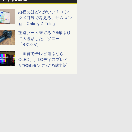
縦横比はどれがいい？ エン
タメ目線で考える、サムスン
新「Galaxy Z Fold」
望遠ブーム来てる!? 9年ぶり
に大復活した、ソニー
「RX10 V」
「画質でテレビ選ぶなら
OLED」、LGディスプレイ
が“RGBタンデム”の魅力訴
求。液晶とのガチ比較も