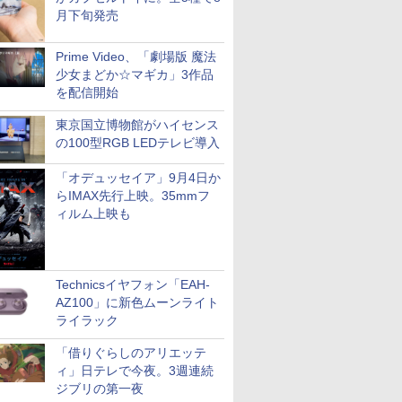
月下旬発売
Prime Video、「劇場版 魔法
少女まどか☆マギカ」3作品
を配信開始
東京国立博物館がハイセンス
の100型RGB LEDテレビ導入
「オデュッセイア」9月4日か
らIMAX先行上映。35mmフ
ィルム上映も
Technicsイヤフォン「EAH-
AZ100」に新色ムーンライト
ライラック
「借りぐらしのアリエッテ
ィ」日テレで今夜。3週連続
ジブリの第一夜