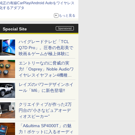
純正の有線CarPlay/Android Autoをワイヤレス
化するアダプタ
もっと見る
Special Site
ハイグレードテレビ「TCL
Q7D Pro」。圧巻の色彩美で
映画＆ゲームが極上体験に
エントリーなのに脅威の実
力!「Osprey」Noble Audioワ
イヤレスイヤフォン4機種を
一気に聴く
レイズのパワーデザインホイ
ール「M6」に新色登場!!
クリエイティブが作った2万
円台の“小さなピュアオーデ
ィオスピーカー”
「A&ultima SP4000T」の魅
力！ポケットに入るオーディ