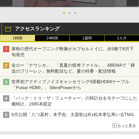
●
●
●
アクセスランキング
1時間
24時間
1週間
1カ月
東映の歴代オープニング映像がカプセルトイに。全5種で8月下
旬発売
金ロー「ナウシカ」、「真夏の怪奇ファイル」、ABEMAで「葬
送のフリーレン」無料配信など。夏の特番・配信情報
世界初アクティブノイズキャンセリングII搭載HDMIケーブル
「Pulsar HDMI」。SilentPowerから
「バック・トゥ・ザ・フューチャー」の時計台をモチーフにした
腕時計。1985本限定
9月公開「八つ墓村」本予告。主題歌はB'z松本孝弘率いるTMG
もっと見る