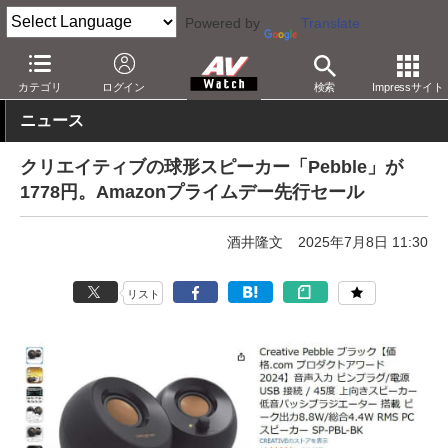
Powered by
Translate
AV Watch
動向
ショップ
セール
カテゴリ
ログイン
検索
Impressサイト
ニュース
クリエイティブの球形スピーカー「Pebble」が
1778円。Amazonプライムデー先行セール
酒井隆文
2025年7月8日 11:30
リスト