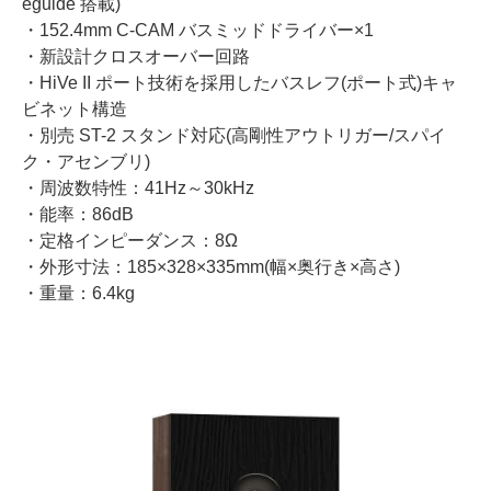
eguide 搭載)
・152.4mm C-CAM バスミッドドライバー×1
・新設計クロスオーバー回路
・HiVe II ポート技術を採用したバスレフ(ポート式)キャ
ビネット構造
・別売 ST-2 スタンド対応(高剛性アウトリガー/スパイ
ク・アセンブリ)
・周波数特性：41Hz～30kHz
・能率：86dB
・定格インピーダンス：8Ω
・外形寸法：185×328×335mm(幅×奥行き×高さ)
・重量：6.4kg