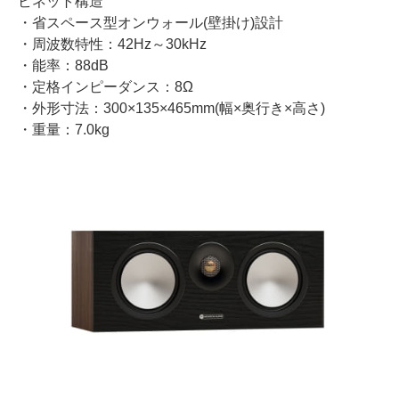
ビネット構造
・省スペース型オンウォール(壁掛け)設計
・周波数特性：42Hz～30kHz
・能率：88dB
・定格インピーダンス：8Ω
・外形寸法：300×135×465mm(幅×奥行き×高さ)
・重量：7.0kg