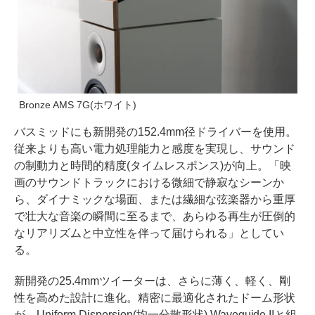
Bronze AMS 7G(ホワイト)
バスミッドにも新開発の152.4mm径ドライバーを使用。
従来よりも高い電力処理能力と感度を実現し、サウンド
の制動力と時間的精度(タイムレスポンス)が向上。「映
画のサウンドトラックにおける微細で静寂なシーンか
ら、ダイナミックな場面、または繊細な弦楽器から重厚
で壮大な音楽の瞬間に至るまで、あらゆる再生が圧倒的
なリアリズムと中立性を伴って届けられる」としてい
る。
新開発の25.4mmツイーターは、さらに薄く、軽く、剛
性を高めた設計に進化。精密に最適化されたドーム形状
が、Uniform Dispersion(均一分散形状) Waveguide IIと組