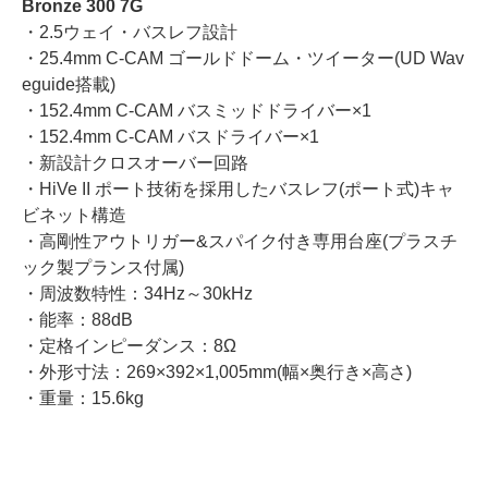
Bronze 300 7G
・2.5ウェイ・バスレフ設計
・25.4mm C-CAM ゴールドドーム・ツイーター(UD Wav
eguide搭載)
・152.4mm C-CAM バスミッドドライバー×1
・152.4mm C-CAM バスドライバー×1
・新設計クロスオーバー回路
・HiVe II ポート技術を採用したバスレフ(ポート式)キャ
ビネット構造
・高剛性アウトリガー&スパイク付き専用台座(プラスチ
ック製プランス付属)
・周波数特性：34Hz～30kHz
・能率：88dB
・定格インピーダンス：8Ω
・外形寸法：269×392×1,005mm(幅×奥行き×高さ)
・重量：15.6kg