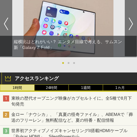
縦横比はどれがいい？ エンタメ目線で考える、サムスン
新「Galaxy Z Fold」
●
●
●
アクセスランキング
1時間
24時間
1週間
1カ月
東映の歴代オープニング映像がカプセルトイに。全5種で8月下
旬発売
金ロー「ナウシカ」、「真夏の怪奇ファイル」、ABEMAで「葬
送のフリーレン」無料配信など。夏の特番・配信情報
世界初アクティブノイズキャンセリングII搭載HDMIケーブル
「Pulsar HDMI」。SilentPowerから