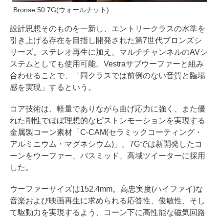
Bronse 50 7G(ウォールナット)
設計思想そのものを一新し、エントリークラスの水準を
引き上げる存在を目指し開発された第7世代ブロンズシ
リーズ。ステレオ再生に加え、マルチチャンネルのAVシ
ステムとしても使用可能。Vestraサブウーファーと組み
合わせることで、「同クラスでは前例のない音質と臨場
感を実現」するという。
コア技術は、軽量でありながら曲げ応力に強く、また優
れた剛性でほぼ理想的なピストンモーションを実現する
金属製コーン素材「C-CAM(セラミックコーティング・
アルミニウム・マグネシウム)」。7Gでは新開発したコ
ーンをウーファー、バスミッド、高域ツイーターに採用
した。
ウーファーサイズは152.4mm。高忠実度(ハイファイ)な
音楽および映画再生に求められる応答性、俊敏性、そし
て駆動力を実現するよう、コーン下に高性能な磁気回路