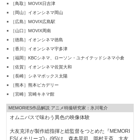
［鳥取］MOVIX日吉津
［岡山］イオンシネマ岡山
［広島］MOVIX広島駅
［山口］MOVIX周南
［徳島］イオンシネマ徳島
［香川］イオンシネマ宇多津
［福岡］KBCシネマ、ローソン・ユナイテッドシネマ小倉
［佐賀］イオンシネマ佐賀大和
［長崎］シネマボックス太陽
［熊本］熊本ピカデリー
［宮崎］宮崎キネマ館
MEMORIES作品解説 アニメ特撮研究家：氷川竜介
オムニバスで味わう異色の映像体験
大友克洋が製作総指揮と総監督をつとめた『MEMORI
ES(メモリーズ)』(95)は、森本晃司、岡村天斎、大友