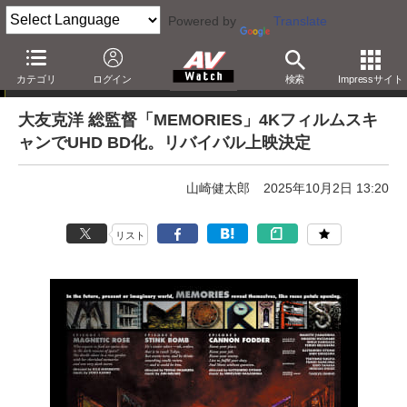
Powered by
Translate
ニュース
カテゴリ
ログイン
検索
Impressサイト
大友克洋 総監督「MEMORIES」4Kフィルムスキ
ャンでUHD BD化。リバイバル上映決定
山崎健太郎
2025年10月2日 13:20
リスト