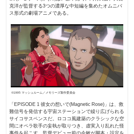
克洋が監督する3つの濃厚な中短編を集めたオムニバ
ス形式の劇場アニメである。
©1995 マッシュルーム／メモリーズ製作委員会
「EPISODE 1 彼女の想いで(Magnetic Rose)」は、救
難信号を発信する宇宙ステーションで繰り広げられる
サイコサスペンスだ。ロココ風建築のクラシックな空
間にオペラ歌手の妄執が取りつき、虚実入り乱れた怪
事件を起こす。監督デビュー前の今敏が脚本・設定を