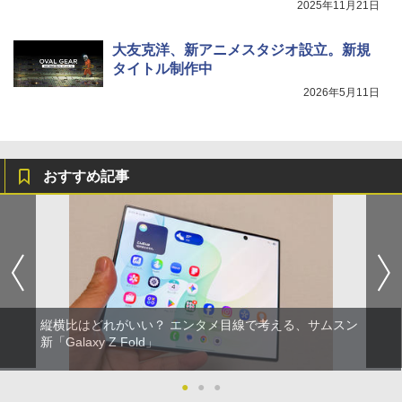
2025年11月21日
大友克洋、新アニメスタジオ設立。新規
タイトル制作中
2026年5月11日
おすすめ記事
縦横比はどれがいい？ エンタメ目線で考える、サムスン
新「Galaxy Z Fold」
●
●
●