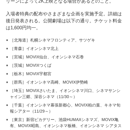
リーンによって2K上映となる場合があるとのこと。
入場者特典の配布やさまざまな企画を実施予定。詳細は
後日発表される。公開劇場は以下の通り。チケット料金
は1,600円均一。
［北海道］札幌シネマフロンティア、サツゲキ
［青森］イオンシネマ北上
［宮城］MOVIX仙台、イオンシネマ石巻
［茨城］MOVIXつくば
［栃木］MOVIX宇都宮
［群馬］イオンシネマ高崎、MOVIX伊勢崎
［埼玉］MOVIXさいたま、イオンシネマ川口、シネマサンシ
ャイン三郷、深谷シネマ（11/30～）
［千葉］イオンシネマ幕張新都心、MOVIX柏の葉、キネマ旬
報シアター（11/29～）
［東京］新宿ピカデリー、池袋HUMAXシネマズ、MOVIX亀
有、MOVIX昭島、イオンシネマ板橋、イオンシネマ シアタス