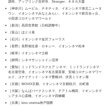
調布、アップリンク吉祥寺、Stranger、キネカ大森
［神奈川］ムービル、チネチッタ、イオンシネマ港北ニュータ
ウン、イオンシネマみなとみらい、イオンシネマ新百合ヶ丘、
小田原コロナシネマワールド
［新潟］高田世界館（日程調整中）
［富山］ほとり座
［石川］イオンシネマ金沢フォーラス
［長野］長野相生座・ロキシー、イオンシネマ松本
［岐阜］イオンシネマ土岐
［静岡］シネマサンシャイン沼津
［愛知］ミッドランドスクエア シネマ、ミッドランドシネマ
名古屋空港、イオンシネマ名古屋茶屋、安城コロナシネマワー
ルド、ユナイテッド・シネマ豊橋18、伏見ミリオン座
［京都］MOVIX京都、イオンシネマ京都桂川、出町座
［大阪］なんばパークスシネマ、テアトル梅田、イオンシネマ
シアタス心斎橋、イオンシネマ四條畷
［兵庫］kino cinéma神戸国際