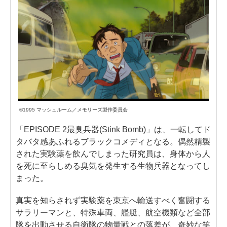
©1995 マッシュルーム／メモリーズ製作委員会
「EPISODE 2最臭兵器(Stink Bomb)」は、一転してド
タバタ感あふれるブラックコメディとなる。偶然精製
された実験薬を飲んでしまった研究員は、身体から人
を死に至らしめる臭気を発生する生物兵器となってし
まった。
真実を知らされず実験薬を東京へ輸送すべく奮闘する
サラリーマンと、特殊車両、艦艇、航空機類など全部
隊を出動させる自衛隊の物量戦との落差が、奇妙な笑