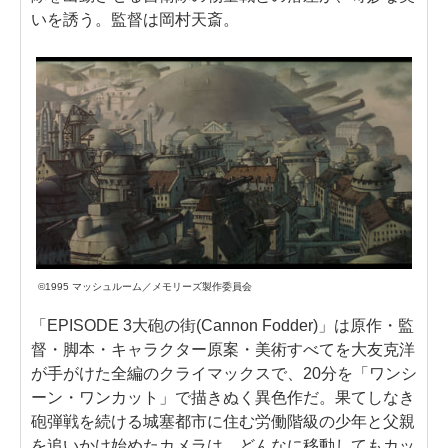
いを誘う。監督は岡村天斎。
©1995 マッシュルーム／メモリーズ製作委員会
「EPISODE 3大砲の街(Cannon Fodder)」は原作・監
督・脚本・キャラクター原案・美術すべてを大友克洋
が手がけた全編のクライマックスで、20分を「ワンシ
ーン・ワンカット」で描きぬく異色作だ。果てしなき
砲弾戦を続ける城塞都市に住む労働階級の少年と父親
を追いかけ始めたカメラは、どんなに移動してもカッ