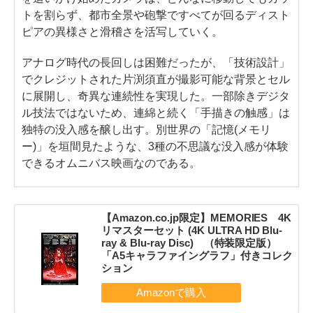
トを割らず、都市全景や砲撃ですべてが回るディスト
ピアの異様さと滑稽さを活写していく。
アナログ時代の長回しは困難だったが、「技術設計」
でクレジットされた片渕須直が撮影可能な背景とセル
に展開し、奇異な連続性を実現した。一部除きデジタ
ル技法ではないため、連綿と続く「手描きの触感」は
独特の没入感を醸し出す。別世界の「記憶(メモリ
ー)」を垣間見たような、3種の不思議な没入感が体験
できるオムニバス映画なのである。
【Amazon.co.jp限定】MEMORIES 4K
リマスターセット (4K ULTRA HD Blu-
ray & Blu-ray Disc) （特装限定版）
「A5キャラファイングラフ」付きコレク
ション