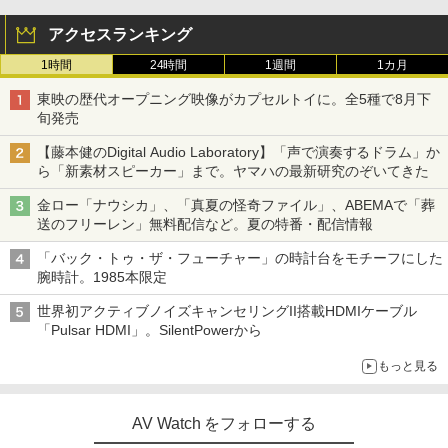
アクセスランキング
1時間
24時間
1週間
1カ月
東映の歴代オープニング映像がカプセルトイに。全5種で8月下
旬発売
【藤本健のDigital Audio Laboratory】「声で演奏するドラム」か
ら「新素材スピーカー」まで。ヤマハの最新研究のぞいてきた
金ロー「ナウシカ」、「真夏の怪奇ファイル」、ABEMAで「葬
送のフリーレン」無料配信など。夏の特番・配信情報
「バック・トゥ・ザ・フューチャー」の時計台をモチーフにした
腕時計。1985本限定
世界初アクティブノイズキャンセリングII搭載HDMIケーブル
「Pulsar HDMI」。SilentPowerから
もっと見る
AV Watch をフォローする