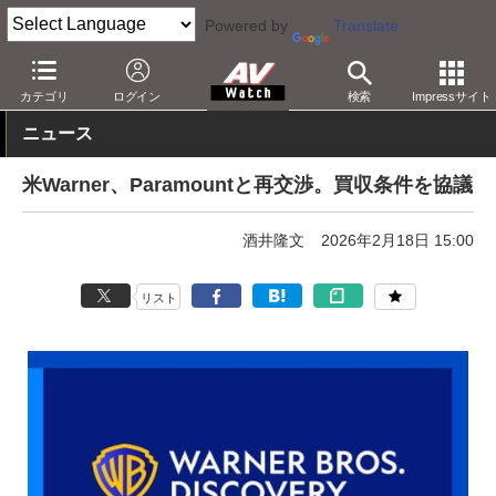
Powered by
Translate
AV Watch
動向
業界動向
経営/IR
カテゴリ
ログイン
検索
Impressサイト
ニュース
米Warner、Paramountと再交渉。買収条件を協議
酒井隆文
2026年2月18日 15:00
リスト