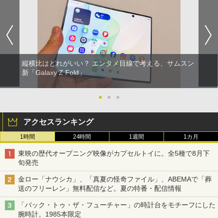
縦横比はどれがいい？ エンタメ目線で考える、サムスン
新「Galaxy Z Fold」
●
●
●
アクセスランキング
1時間
24時間
1週間
1カ月
東映の歴代オープニング映像がカプセルトイに。全5種で8月下
旬発売
金ロー「ナウシカ」、「真夏の怪奇ファイル」、ABEMAで「葬
送のフリーレン」無料配信など。夏の特番・配信情報
「バック・トゥ・ザ・フューチャー」の時計台をモチーフにした
腕時計。1985本限定