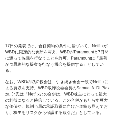
17日の発表では、合併契約の条件に基づいて、Netflixが
WBDに限定的な免除を与え、WBDがParamountと7日間
に渡って協議を行なうことを許可。Paramountに「最善
かつ最終的な提案を行なう機会を提供する」としてい
る。
なお、WBDの取締役会は、引き続き全会一致でNetflixに
よる買収を支持。WBD取締役会会長のSamuel A. Di Piaz
za, Jr.氏は「Netflixとの合併は、WBD株主にとって最大
の利益になると確信している。この合併がもたらす莫大
な価値や、規制当局の承認取得に向けた道筋も見えてお
り、株主をリスクから保護する取引だ」としている。