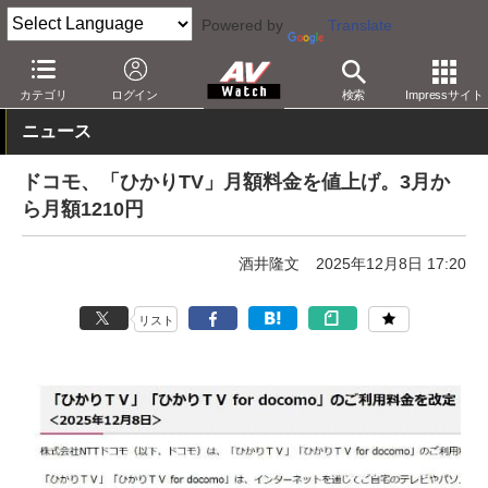
Powered by
Translate
AV Watch
コンテンツ・サービス
映像配信
ひかりTV
カテゴリ
ログイン
検索
Impressサイト
ニュース
ドコモ、「ひかりTV」月額料金を値上げ。3月か
ら月額1210円
酒井隆文
2025年12月8日 17:20
リスト