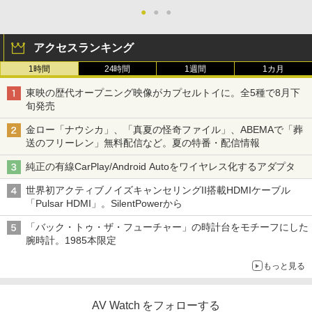
●
●
●
アクセスランキング
1時間
24時間
1週間
1カ月
東映の歴代オープニング映像がカプセルトイに。全5種で8月下
旬発売
金ロー「ナウシカ」、「真夏の怪奇ファイル」、ABEMAで「葬
送のフリーレン」無料配信など。夏の特番・配信情報
純正の有線CarPlay/Android Autoをワイヤレス化するアダプタ
世界初アクティブノイズキャンセリングII搭載HDMIケーブル
「Pulsar HDMI」。SilentPowerから
「バック・トゥ・ザ・フューチャー」の時計台をモチーフにした
腕時計。1985本限定
もっと見る
AV Watch をフォローする