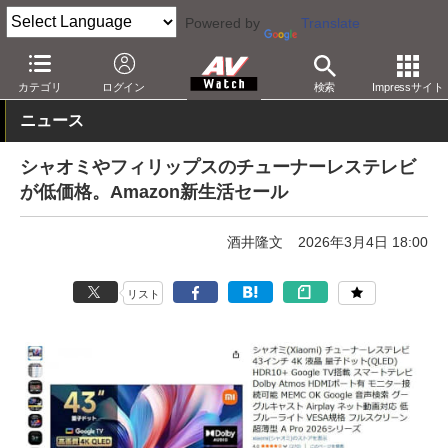
Powered by
Translate
AV Watch
動向
ショップ
セール
カテゴリ
ログイン
検索
Impressサイト
ニュース
シャオミやフィリップスのチューナーレステレビ
が低価格。Amazon新生活セール
酒井隆文
2026年3月4日 18:00
リスト