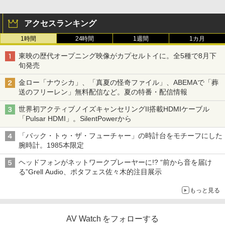
アクセスランキング
1時間
24時間
1週間
1カ月
東映の歴代オープニング映像がカプセルトイに。全5種で8月下
旬発売
金ロー「ナウシカ」、「真夏の怪奇ファイル」、ABEMAで「葬
送のフリーレン」無料配信など。夏の特番・配信情報
世界初アクティブノイズキャンセリングII搭載HDMIケーブル
「Pulsar HDMI」。SilentPowerから
「バック・トゥ・ザ・フューチャー」の時計台をモチーフにした
腕時計。1985本限定
ヘッドフォンがネットワークプレーヤーに!? “前から音を届け
る”Grell Audio、ポタフェス佐々木的注目展示
もっと見る
AV Watch をフォローする