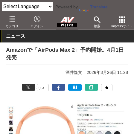
Powered by
Translate
AV Watch
製品
ヘッドフォン
Apple
カテゴリ
ログイン
検索
Impressサイト
ニュース
Amazonで「AirPods Max 2」予約開始。4月1日
発売
酒井隆文
2026年3月26日 11:28
リスト