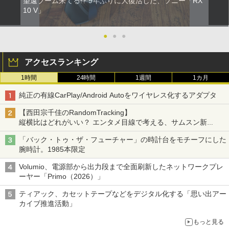
望遠ブーム来てる!? 9年ぶりに大復活した、ソニー「RX
10 V」
●
●
●
アクセスランキング
1時間
24時間
1週間
1カ月
純正の有線CarPlay/Android Autoをワイヤレス化するアダプタ
【西田宗千佳のRandomTracking】
縦横比はどれがいい？ エンタメ目線で考える、サムスン新
「Galaxy Z Fold」
「バック・トゥ・ザ・フューチャー」の時計台をモチーフにした
腕時計。1985本限定
Volumio、電源部から出力段まで全面刷新したネットワークプレ
ーヤー「Primo（2026）」
ティアック、カセットテープなどをデジタル化する「思い出アー
カイブ推進活動」
もっと見る