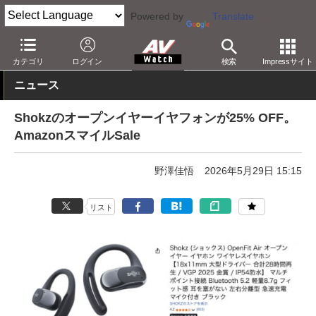
Powered by
Translate
AV Watch
動向
ショップ
セール
カテゴリ
ログイン
検索
Impressサイト
ニュース
Shokzのオープンイヤーイヤフォンが25% OFF。
AmazonスマイルSale
野澤佳悟
2026年5月29日 15:15
リスト