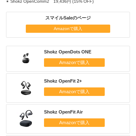
Shokz OpenComm2 19,436円 (15% OFF)
スマイルSaleのページ
Amazonで購入
Shokz OpenDots ONE
Shokz OpenFit 2+
Shokz OpenFit Air