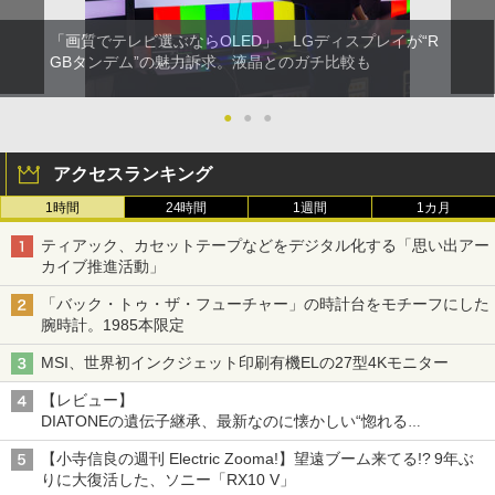
「画質でテレビ選ぶならOLED」、LGディスプレイが“R
GBタンデム”の魅力訴求。液晶とのガチ比較も
●
●
●
アクセスランキング
1時間
24時間
1週間
1カ月
ティアック、カセットテープなどをデジタル化する「思い出アー
カイブ推進活動」
「バック・トゥ・ザ・フューチャー」の時計台をモチーフにした
腕時計。1985本限定
MSI、世界初インクジェット印刷有機ELの27型4Kモニター
【レビュー】
DIATONEの遺伝子継承、最新なのに懐かしい“惚れる
音”Tecnologia e Cuore「DS-TC52B」を聴く
【小寺信良の週刊 Electric Zooma!】望遠ブーム来てる!? 9年ぶ
りに大復活した、ソニー「RX10 V」