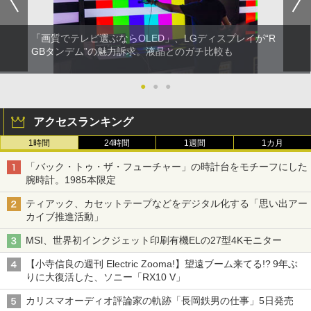
「画質でテレビ選ぶならOLED」、LGディスプレイが“R
GBタンデム”の魅力訴求。液晶とのガチ比較も
●
●
●
アクセスランキング
1時間
24時間
1週間
1カ月
「バック・トゥ・ザ・フューチャー」の時計台をモチーフにした
腕時計。1985本限定
ティアック、カセットテープなどをデジタル化する「思い出アー
カイブ推進活動」
MSI、世界初インクジェット印刷有機ELの27型4Kモニター
【小寺信良の週刊 Electric Zooma!】望遠ブーム来てる!? 9年ぶ
りに大復活した、ソニー「RX10 V」
カリスマオーディオ評論家の軌跡「長岡鉄男の仕事」5日発売