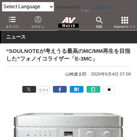
Powered by
Translate
AV Watch
製品
レコードプレーヤー
カテゴリ
ログイン
検索
Impressサイト
ニュース
“SOULNOTEが考えうる最高のMC/MM再生を目指
した”フォノイコライザー「E-3MC」
山崎健太郎
2026年6月4日 07:00
リスト