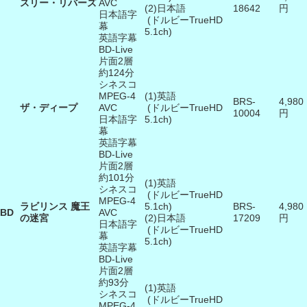
スリー・リバーズ
AVC
(2)日本語
18642
円
日本語字
(ドルビーTrueHD
幕
5.1ch)
英語字幕
BD-Live
片面2層
約124分
シネスコ
MPEG-4
(1)英語
BRS-
4,980
ザ・ディープ
AVC
(ドルビーTrueHD
10004
円
日本語字
5.1ch)
幕
英語字幕
BD-Live
片面2層
約101分
(1)英語
シネスコ
(ドルビーTrueHD
MPEG-4
ラビリンス 魔王
5.1ch)
BRS-
4,980
BD
AVC
の迷宮
(2)日本語
17209
円
日本語字
(ドルビーTrueHD
幕
5.1ch)
英語字幕
BD-Live
片面2層
約93分
(1)英語
シネスコ
(ドルビーTrueHD
MPEG-4