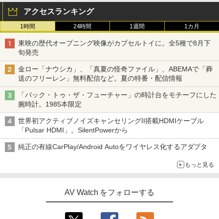
アクセスランキング
1時間
24時間
1週間
1カ月
東映の歴代オープニング映像がカプセルトイに。全5種で8月下
旬発売
金ロー「ナウシカ」、「真夏の怪奇ファイル」、ABEMAで「葬
送のフリーレン」無料配信など。夏の特番・配信情報
「バック・トゥ・ザ・フューチャー」の時計台をモチーフにした
腕時計。1985本限定
世界初アクティブノイズキャンセリングII搭載HDMIケーブル
「Pulsar HDMI」。SilentPowerから
純正の有線CarPlay/Android Autoをワイヤレス化するアダプタ
もっと見る
AV Watch をフォローする