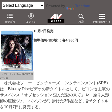
Powered by
Translate
SPE、ビヨンセ主演作など10月7日にBlu-ray 6本
カテゴリ
ログイン
検索
Impressサイト
－マペットの巨匠ジム・ヘンソンの3作も初BD化
10月7日発売
標準価格(BD版)：各4,980円
オブセッション 歪んだ愛の果て BD
ビデオ版
株式会社ソニー・ピクチャーズ エンタテインメント(SPE)
は、Blu-ray Discビデオの新タイトルとして、ビヨンセ主演の
サスペンス「オブセッション 歪んだ愛の果て」や、操り人形
師の巨匠ジム・ヘンソンが手掛けた3作品など、計6タイトル
を10月7日に発売する。