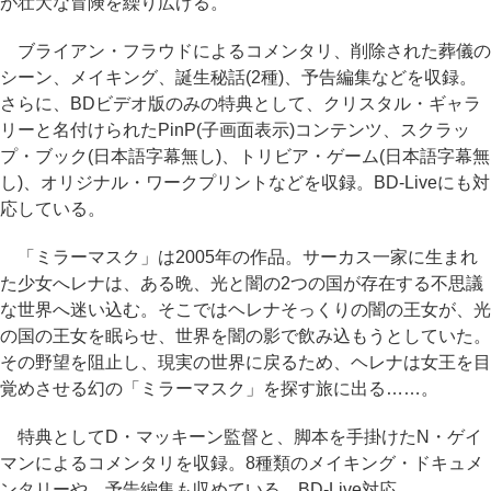
が壮大な冒険を繰り広げる。
ブライアン・フラウドによるコメンタリ、削除された葬儀の
シーン、メイキング、誕生秘話(2種)、予告編集などを収録。
さらに、BDビデオ版のみの特典として、クリスタル・ギャラ
リーと名付けられたPinP(子画面表示)コンテンツ、スクラッ
プ・ブック(日本語字幕無し)、トリビア・ゲーム(日本語字幕無
し)、オリジナル・ワークプリントなどを収録。BD-Liveにも対
応している。
「ミラーマスク」は2005年の作品。サーカス一家に生まれ
た少女へレナは、ある晩、光と闇の2つの国が存在する不思議
な世界へ迷い込む。そこではヘレナそっくりの闇の王女が、光
の国の王女を眠らせ、世界を闇の影で飲み込もうとしていた。
その野望を阻止し、現実の世界に戻るため、ヘレナは女王を目
覚めさせる幻の「ミラーマスク」を探す旅に出る……。
特典としてD・マッキーン監督と、脚本を手掛けたN・ゲイ
マンによるコメンタリを収録。8種類のメイキング・ドキュメ
ンタリーや、予告編集も収めている。BD-Live対応。