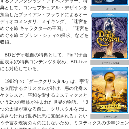
するファンタジック・アドベンチャー。特
典として、コンセプチュアル・デザインを
ラビリンス
担当したブライアン・フラウドによるオー
ディオコメンタリ、メイキング、「迷宮を
めぐる旅:キャラクターの王国」、「迷宮を
めぐる旅:ゴブリン・シティの探求」などを
収録。
BDビデオ独自の特典として、PinP(子画
面表示)の特典コンテンツを収め、BD-Live
ダーククリスタル
にも対応している。
1982年の「ダーククリスタル」は、宇宙
を支配するクリスタルが砕け、悪の化身ス
ケクシスと、平和を愛するミスティクスと
いう2つの種族が生まれた世界の物語。「3
つの太陽が重なる前に、クリスタルを元に
戻さなければ世界は悪に支配される」とい
ミラーマスク
う予言を現実のものにしないため、ミスティクスの少年ジェン