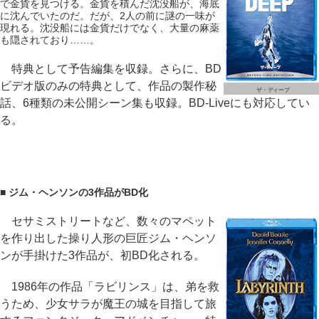
で金貨を見つける。金貨を積んだ沈没船が、海底
に沈んでいたのだ。だが、2人の前に謎の一味が
現れる。沈没船には金貨だけでなく、大量の麻薬
も隠されており……。
特典として予告編集を収録。さらに、BD
ビデオ版のみの特典として、作品の製作秘
ザ・ディープ
話、6種類の未公開シーン集も収録。BD-Liveにも対応してい
る。
■ ジム・ヘンソンの3作品がBD化
セサミストリートなど、数々のマペット
を作り出した操り人形の巨匠ジム・ヘンソ
ンが手掛けた3作品が、初BD化される。
1986年の作品「ラビリンス」は、弟を救
うため、少女サラが魔王の城を目指して旅