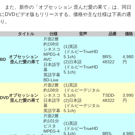
また、新作の「オブセッション 歪んだ愛の果て」は、同日
にDVDビデオ版もリリースする。価格や主な仕様は下表の通
り。
タイトル
仕様
音声
品番
価格
片面2層
約108分
(1)英語
シネスコ
(ドルビーTrueHD
MPEG-4
オブセッション
5.1ch)
BRS-
4,980
BD
AVC
歪んだ愛の果て
(2)日本語
48322
円
日本語字
(ドルビーTrueHD
幕
5.1ch)
英語字幕
BD-Live
片面2層
(1)英語
約108分
(ドルビーデジタル
オブセッション
シネスコ
5.1ch)
TSDD-
3,990
DVD
歪んだ愛の果て
日本語字
(2)日本語
48322
円
幕
(ドルビーデジタル
英語字幕
5.1ch)
片面2層
約101分
(1)英語
ビスタ
(ドルビーTrueHD
MPEG-4
5.1ch)
BRS-
4,980