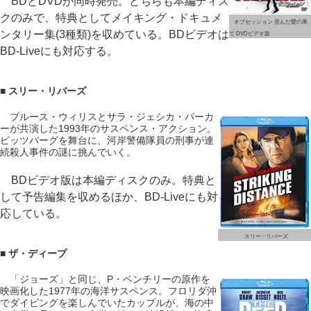
BDとDVDが同時発売。どちらも本編ディス
クのみで、特典としてメイキング・ドキュメ
オブセッション 歪んだ愛の果
ンタリー集(3種類)を収めている。BDビデオは
て DVDビデオ版
BD-Liveにも対応する。
■ スリー・リバーズ
ブルース・ウィリスとサラ・ジェシカ・パーカ
ーが共演した1993年のサスペンス・アクション。
ピッツバーグを舞台に、河岸警備隊員の刑事が連
続殺人事件の謎に挑んでいく。
BDビデオ版は本編ディスクのみ。特典と
して予告編集を収めるほか、BD-Liveにも対
応している。
スリー・リバーズ
■ ザ・ディープ
「ジョーズ」と同じ、P・ベンチリーの原作を
映画化した1977年の海洋サスペンス。フロリダ沖
でダイビングを楽しんでいたカップルが、海の中