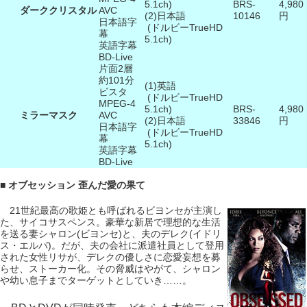
5.1ch)
BRS-
4,980
ダーククリスタル
AVC
(2)日本語
10146
円
日本語字
(ドルビーTrueHD
幕
5.1ch)
英語字幕
BD-Live
片面2層
約101分
(1)英語
ビスタ
(ドルビーTrueHD
MPEG-4
5.1ch)
BRS-
4,980
ミラーマスク
AVC
(2)日本語
33846
円
日本語字
(ドルビーTrueHD
幕
5.1ch)
英語字幕
BD-Live
■ オブセッション 歪んだ愛の果て
21世紀最高の歌姫とも呼ばれるビヨンセが主演し
た、サイコサスペンス。豪華な新居で理想的な生活
を送る妻シャロン(ビヨンセ)と、夫のデレク(イドリ
ス・エルバ)。だが、夫の会社に派遣社員として登用
された女性リサが、デレクの優しさに恋愛妄想を募
らせ、ストーカー化。その脅威はやがて、シャロン
や幼い息子までターゲットとしていき……。