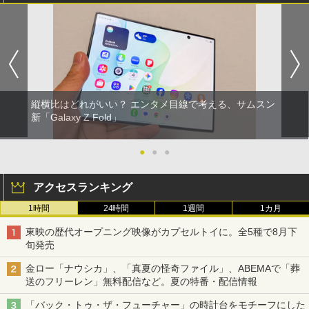
縦横比はどれがいい？ エンタメ目線で考える、サムスン
新「Galaxy Z Fold」
●
●
●
アクセスランキング
1時間
24時間
1週間
1カ月
東映の歴代オープニング映像がカプセルトイに。全5種で8月下
旬発売
金ロー「ナウシカ」、「真夏の怪奇ファイル」、ABEMAで「葬
送のフリーレン」無料配信など。夏の特番・配信情報
「バック・トゥ・ザ・フューチャー」の時計台をモチーフにした