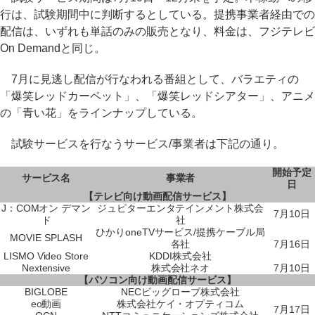
行は、試験期間中に判断するとしている。提携事業者経由での
配信は、いずれも単話のみの販売となり、料金は、フジテレビ
On Demandと同じ。
7月に見逃し配信が行なわれる番組として、バラエティの
「爆笑レッドカーペット」、「爆笑レッドシアター」、アニメ
の「青い花」をラインナップしている。
試験サービスを行なうサービス/事業者は下記の通り。
開始予定
サービス名
事業者
日
【テレビ向け動画配信サービス】
J：COMオン デマン
ジュピターエンタテインメント株式会
7月10日
ド
社
ひかりoneTVサービス/提携ケーブル局
MOVIE SPLASH
各社
7月16日
LISMO Video Store
KDDI株式会社
Nextensive
株式会社ネオ
7月10日
【パソコン向け動画配信サービス】
BIGLOBE
NECビッグローブ株式会社
eo動画
株式会社ケイ・オプティコム
7月17日