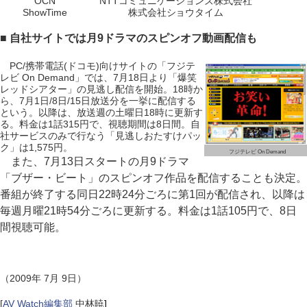
OCN
NTTコミュニケーションズ株式会社
ShowTime
株式会社ショウタイム
■ 自社サイトでは月9ドラマのスピンオフ動画配信も
PC/携帯電話(ドコモ)向けサイトの「フジテ
レビ On Demand」では、7月18日より「爆笑
レッドシアター」の見逃し配信を開始。18時か
ら、7月1日/8日/15日放送分を一挙に配信する
という。以降は、放送週の土曜日18時に更新す
る。料金は1話315円で、視聴期間は8日間。自
社サービスのみで行なう「見逃しおたすけパッ
ク」は1,575円。
フジテレビ On Demand
また、7月13日スタートの月9ドラマ
「ブザー・ビート」のスピンオフ作品を配信することも決定。
番組が終了する同日22時24分ごろに第1回が配信され、以降は
毎週月曜21時54分ごろに更新する。料金は1話105円で、8日
間視聴可能。
（2009年 7月 9日）
[
AV Watch編集部
中林暁
]