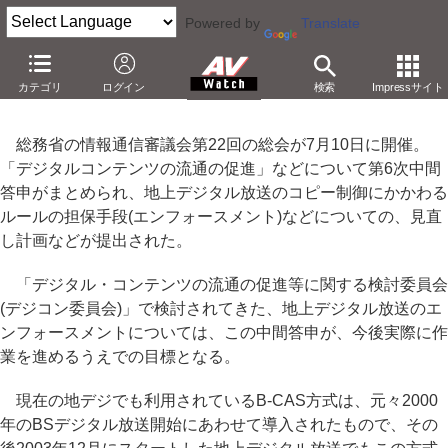
Powered by
Translate
地デジコピー制御の新方式含む第6次中間答申を提出
カテゴリ
ログイン
検索
Impressサイト
－年内に技術仕様策定とライセンス機関を準備
総務省の情報通信審議会第22回の総会が7月10日に開催。
「デジタルコンテンツの流通の促進」などについて第6次中間
答申がまとめられ、地上デジタル放送のコピー制御にかかわる
ルールの担保手段(エンフォースメント)などについての、見直
し計画などが提出された。
「デジタル・コンテンツの流通の促進等に関する検討委員会
(デジコン委員会)」で検討されてきた、地上デジタル放送のエ
ンフォースメントについては、この中間答申が、今後実際に作
業を進めるうえでの目標となる。
現在の地デジでも利用されているB-CAS方式は、元々2000
年のBSデジタル放送開始にあわせて導入されたもので、その