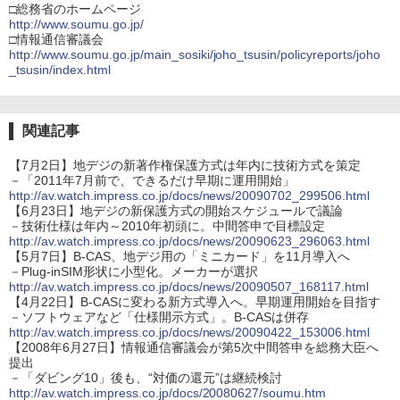
□総務省のホームページ
http://www.soumu.go.jp/
□情報通信審議会
http://www.soumu.go.jp/main_sosiki/joho_tsusin/policyreports/joho
_tsusin/index.html
関連記事
【7月2日】地デジの新著作権保護方式は年内に技術方式を策定
－「2011年7月前で、できるだけ早期に運用開始」
http://av.watch.impress.co.jp/docs/news/20090702_299506.html
【6月23日】地デジの新保護方式の開始スケジュールで議論
－技術仕様は年内～2010年初頭に。中間答申で目標設定
http://av.watch.impress.co.jp/docs/news/20090623_296063.html
【5月7日】B-CAS、地デジ用の「ミニカード」を11月導入へ
－Plug-inSIM形状に小型化。メーカーが選択
http://av.watch.impress.co.jp/docs/news/20090507_168117.html
【4月22日】B-CASに変わる新方式導入へ。早期運用開始を目指す
－ソフトウェアなど「仕様開示方式」。B-CASは併存
http://av.watch.impress.co.jp/docs/news/20090422_153006.html
【2008年6月27日】情報通信審議会が第5次中間答申を総務大臣へ
提出
－「ダビング10」後も、“対価の還元”は継続検討
http://av.watch.impress.co.jp/docs/20080627/soumu.htm