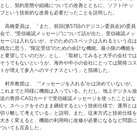
とし、契約形態や組織についての改善とともに、ソフト/チッ
プという技術的な改善も必要だったことを説明した。
高橋委員は、「また、前回(第57回のデジコン委員会)の委員
会で、“受信確認メッセージ”について話が出た。受信確認メッ
セージは入れないが、そのためのスペックは入れるという点は
残念に思う。“限定受信”のための余計な機能。最小限の機能を
と要望していのだが」とし、「取材してみると大手の会社では
そうでもないというが、海外や中小の会社にとっては開発コス
トが増えて参入へのマイナスという」と指摘した。
村井教授は、「“メッセージを入れる”かは決めていないが、
これまでと同様に機能は入っている。ただし、地上デジタル放
送の青(B-CAS)カードで受信確認メッセージを使ったことはな
い。スペックをそのまま継続するという技術仕様で、運用とは
切り離して考えている」と説明。また、従来方式と技術仕様を
大きく変えると、機能の利用時に改修が必要になるなど問題に
ついても言及した。