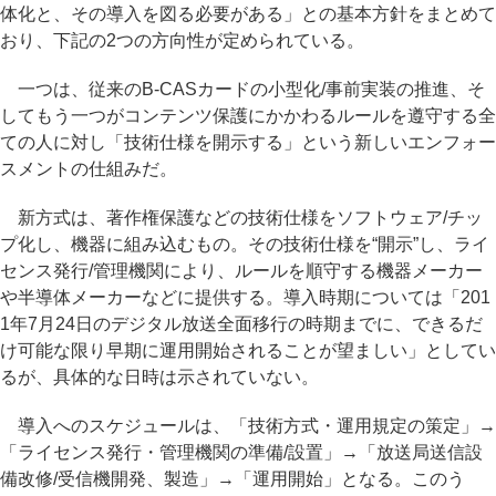
体化と、その導入を図る必要がある」との基本方針をまとめて
おり、下記の2つの方向性が定められている。
一つは、従来のB-CASカードの小型化/事前実装の推進、そ
してもう一つがコンテンツ保護にかかわるルールを遵守する全
ての人に対し「技術仕様を開示する」という新しいエンフォー
スメントの仕組みだ。
新方式は、著作権保護などの技術仕様をソフトウェア/チッ
プ化し、機器に組み込むもの。その技術仕様を“開示”し、ライ
センス発行/管理機関により、ルールを順守する機器メーカー
や半導体メーカーなどに提供する。導入時期については「201
1年7月24日のデジタル放送全面移行の時期までに、できるだ
け可能な限り早期に運用開始されることが望ましい」としてい
るが、具体的な日時は示されていない。
導入へのスケジュールは、「技術方式・運用規定の策定」→
「ライセンス発行・管理機関の準備/設置」→「放送局送信設
備改修/受信機開発、製造」→「運用開始」となる。このう