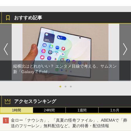
おすすめ記事
縦横比はどれがいい？ エンタメ目線で考える、サムスン
新「Galaxy Z Fold」
●
●
●
アクセスランキング
1時間
24時間
1週間
1カ月
金ロー「ナウシカ」、「真夏の怪奇ファイル」、ABEMAで「葬
送のフリーレン」無料配信など。夏の特番・配信情報