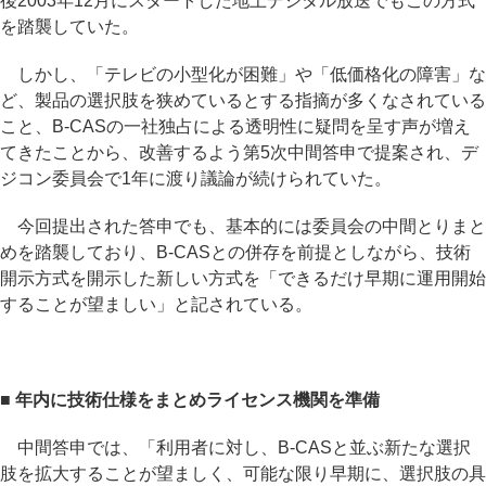
後2003年12月にスタートした地上デジタル放送でもこの方式
を踏襲していた。
しかし、「テレビの小型化が困難」や「低価格化の障害」な
ど、製品の選択肢を狭めているとする指摘が多くなされている
こと、B-CASの一社独占による透明性に疑問を呈す声が増え
てきたことから、改善するよう第5次中間答申で提案され、デ
ジコン委員会で1年に渡り議論が続けられていた。
今回提出された答申でも、基本的には委員会の中間とりまと
めを踏襲しており、B-CASとの併存を前提としながら、技術
開示方式を開示した新しい方式を「できるだけ早期に運用開始
することが望ましい」と記されている。
■ 年内に技術仕様をまとめライセンス機関を準備
中間答申では、「利用者に対し、B-CASと並ぶ新たな選択
肢を拡大することが望ましく、可能な限り早期に、選択肢の具