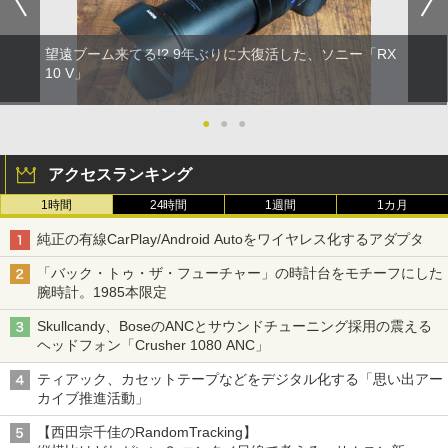
望遠ブーム来てる!? 9年ぶりに大復活した、ソニー「RX
10 V」
●
●
●
アクセスランキング
1時間
24時間
1週間
1カ月
純正の有線CarPlay/Android Autoをワイヤレス化するアダプタ
「バック・トゥ・ザ・フューチャー」の時計台をモチーフにした
腕時計。1985本限定
Skullcandy、BoseのANCとサウンドチューニング採用の震える
ヘッドフォン「Crusher 1080 ANC」
ティアック、カセットテープなどをデジタル化する「思い出アー
カイブ推進活動」
【西田宗千佳のRandomTracking】