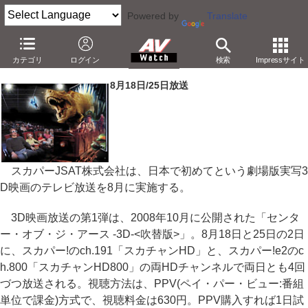
Powered by
Translate
スカパー!、8月に日本初の実写映画3D放送
カテゴリ
ログイン
検索
Impressサイト
－「センター・オブ・ジ・アース」をPPVで放送
8月18日/25日放送
スカパーJSAT株式会社は、日本で初めてという劇場版実写3
D映画のテレビ放送を8月に実施する。
3D映画放送の第1弾は、2008年10月に公開された「センタ
ー・オブ・ジ・アース -3D-<吹替版>」。8月18日と25日の2日
に、スカパー!のch.191「スカチャンHD」と、スカパー!e2のc
h.800「スカチャンHD800」の両HDチャンネルで両日とも4回
づつ放送される。視聴方法は、PPV(ペイ・パー・ビュー:番組
単位で課金)方式で、視聴料金は630円。PPV購入すれば1日試