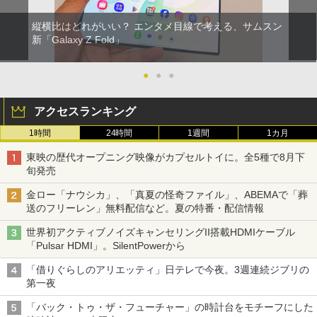
縦横比はどれがいい？ エンタメ目線で考える、サムスン
新「Galaxy Z Fold」
●
●
●
アクセスランキング
1時間
24時間
1週間
1カ月
東映の歴代オープニング映像がカプセルトイに。全5種で8月下
旬発売
金ロー「ナウシカ」、「真夏の怪奇ファイル」、ABEMAで「葬
送のフリーレン」無料配信など。夏の特番・配信情報
世界初アクティブノイズキャンセリングII搭載HDMIケーブル
「Pulsar HDMI」。SilentPowerから
「借りぐらしのアリエッティ」日テレで今夜。3週連続ジブリの
第一夜
「バック・トゥ・ザ・フューチャー」の時計台をモチーフにした