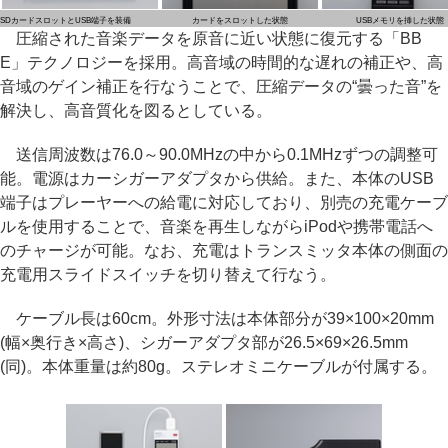
SDカードスロットとUSB端子を装備
カードをスロットした状態
USBメモリを挿した状態
圧縮された音楽データを原音に近い状態に復元する「BB
E」テクノロジーを採用。高音域の時間的な遅れの補正や、高
音域のゲイン補正を行なうことで、圧縮データの“曇った音”を
解決し、高音質化を図るとしている。
送信周波数は76.0～90.0MHzの中から0.1MHzずつの調整可
能。電源はカーシガーアダプタから供給。また、本体のUSB
端子はプレーヤーへの給電に対応しており、別売の充電ケーブ
ルを使用することで、音楽を再生しながらiPodや携帯電話へ
のチャージが可能。なお、充電はトランスミッタ本体の側面の
充電用スライドスイッチを切り替えて行なう。
ケーブル長は60cm。外形寸法は本体部分が39×100×20mm
(幅×奥行き×高さ)、シガーアダプタ部が26.5×69×26.5mm
(同)。本体重量は約80g。ステレオミニケーブルが付属する。