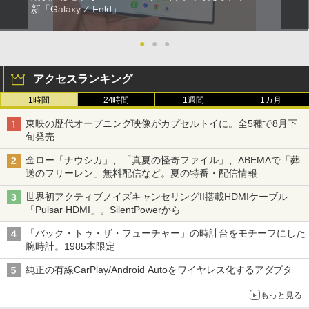
新「Galaxy Z Fold」
●
●
●
アクセスランキング
1時間
24時間
1週間
1カ月
東映の歴代オープニング映像がカプセルトイに。全5種で8月下
旬発売
金ロー「ナウシカ」、「真夏の怪奇ファイル」、ABEMAで「葬
送のフリーレン」無料配信など。夏の特番・配信情報
世界初アクティブノイズキャンセリングII搭載HDMIケーブル
「Pulsar HDMI」。SilentPowerから
「バック・トゥ・ザ・フューチャー」の時計台をモチーフにした
腕時計。1985本限定
純正の有線CarPlay/Android Autoをワイヤレス化するアダプタ
もっと見る