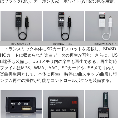
はブラック(BK)、カーボン(CA)、ホワイト(WH)の3色を用意。
BSFM21BK(ブラック)
BSFM21CA(カーボン)
BSFM21WH(ホワイト)
トランスミッタ本体にSDカードスロットを搭載し、SD/SD
HCカードに収められた楽曲データの再生が可能。さらに、US
B端子も装備し、USBメモリ内の楽曲も再生できる。再生対応
ファイルはMP3、WMA、AAC。SDカードやUSBメモリ内の
楽曲再生用として、本体に再生/一時停止/曲スキップ/曲戻し/ラ
ンダム再生の操作が可能なコントロールボタンを装備する。