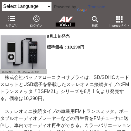
Powered by
Translate
バッファローコクヨ、SDスロット/USB搭載のFMトランスミッタ
カテゴリ
ログイン
検索
Impressサイト
－10,290円。ステレオミニ接続。高音質化技術「BBE｣搭載
8月上旬発売
標準価格：10,290円
BSFM21シリーズ。iPod nanoは別売
株式会社バッファローコクヨサプライは、SD/SDHCカード
スロットとUSB端子を搭載したステレオミニ接続タイプのFM
トランスミッタ「BSFM21」シリーズを8月上旬より発売す
る。価格は10,290円。
ステレオミニ接続タイプの車載用FMトランスミッタ。ポー
タブルオーディオプレーヤーなどの再生音をFMチューナに送
信し、車内でオーディオ再生ができる。カラーバリエーション