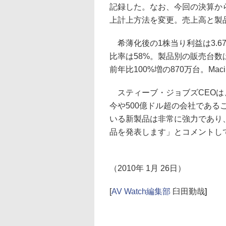
記録した。なお、今回の決算から新
上計上方法を変更。売上高と製
希薄化後の1株当り利益は3.6
比率は58%。製品別の販売台数は、
前年比100%増の870万台。Mac
スティーブ・ジョブズCEOは、
今や500億ドル超の会社であ
いる新製品は非常に強力であり
品を発表します」とコメントし
（2010年 1月 26日）
[
AV Watch編集部
臼田勤哉
]