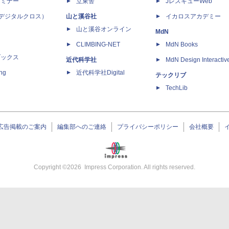
セミナー
立東舎
JレスキューWeb
 X（デジタルクロス）
山と溪谷社
イカロスアカデミー
山と溪谷オンライン
MdN
CLIMBING-NET
MdN Books
ブックス
近代科学社
MdN Design Interactiv
ing
近代科学社Digital
テックリブ
TechLib
広告掲載のご案内
編集部へのご連絡
プライバシーポリシー
会社概要
Copyright ©
2026
Impress Corporation. All rights reserved.