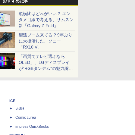
おすすめ記事
縦横比はどれがいい？ エン
タメ目線で考える、サムスン
新「Galaxy Z Fold」
望遠ブーム来てる!? 9年ぶり
に大復活した、ソニー
「RX10 V」
「画質でテレビ選ぶなら
OLED」、LGディスプレイ
が“RGBタンデム”の魅力訴
求。液晶とのガチ比較も
ICE
天海社
ス
Comic curea
impress QuickBooks