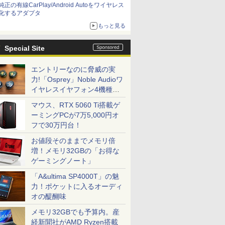
純正の有線CarPlay/Android Autoをワイヤレス
化するアダプタ
もっと見る
Special Site
エントリーなのに脅威の実
力!「Osprey」Noble Audioワ
イヤレスイヤフォン4機種を
一気に聴く
マウス、RTX 5060 Ti搭載ゲ
ーミングPCが7万5,000円オ
フで30万円台！
お値段そのままでメモリ倍
増！メモリ32GBの「お得な
ゲーミングノート」
「A&ultima SP4000T」の魅
力！ポケットに入るオーディ
オの醍醐味
メモリ32GBでも予算内。産
経新聞社がAMD Ryzen搭載