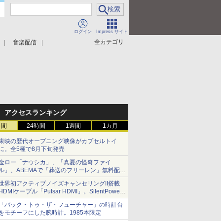
ログイン
Impress サイト
全カテゴリ
音楽配信
アクセスランキング
時間
24時間
1週間
1カ月
東映の歴代オープニング映像がカプセルトイ
に。全5種で8月下旬発売
金ロー「ナウシカ」、「真夏の怪奇ファイ
ル」、ABEMAで「葬送のフリーレン」無料配信
など。夏の特番・配信情報
世界初アクティブノイズキャンセリングII搭載
HDMIケーブル「Pulsar HDMI」。SilentPower
から
「バック・トゥ・ザ・フューチャー」の時計台
をモチーフにした腕時計。1985本限定