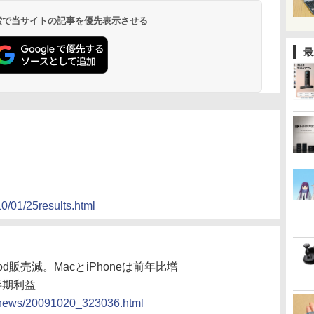
 検索で当サイトの記事を優先表示させる
最
10/01/25results.html
Pod販売減。MacとiPhoneは前年比増
半期利益
cs/news/20091020_323036.html