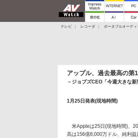
テレビ
レコーダ
ポータブルオーディ
スマートスピーカー
デジカメ
プロジ
アップル、過去最高の第1四
－ジョブズCEO「今週大きな
1月25日発表(現地時間)
米Appleは25日(現地時間)、2
高は156億8,000万ドル、純利