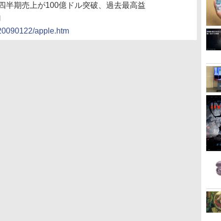
、第1四半期売上が100億ドル突破、過去最高益
加
s/20090122/apple.htm