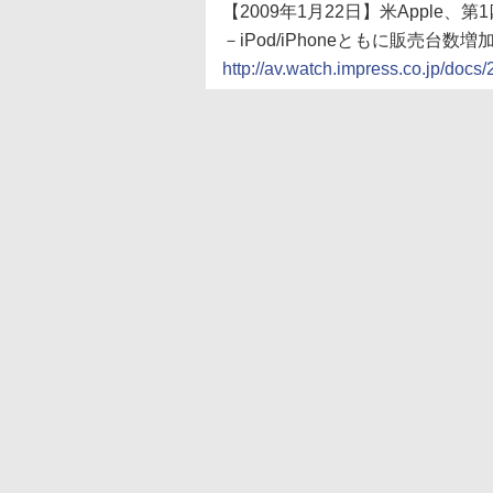
【2009年1月22日】米Apple
－iPod/iPhoneともに販売台数増
http://av.watch.impress.co.jp/doc