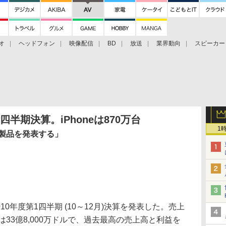
オ
ヘッドフォン
映像配信
BD
放送
業界動向
スピーカー
ェクタ
PS4
BDプレーヤー
映像配信
BD
半期決算。iPhoneは870万台
1
新製品を発表する」
010年度第1四半期 (10～12月)決算を発表した。売上
益は33億8,000万ドルで、過去最高の売上高と利益を