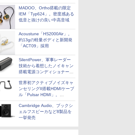
MADOO、Ortho搭載の限定
IEM「Typ624」。密度感ある
低音と抜けの良い中高音域
Acoustune「HS2000Air」。
約13gの軽量ボディと新開発
「ACT09」採用
SilentPower、軍事レーダー
技術から着想したノイキャン
搭載電源コンディショナー
「AC iPurifier2」
世界初アクティブノイズキャ
ンセリングII搭載HDMIケーブ
ル「Pulsar HDMI」。
SilentPowerから
Cambridge Audio、ブックシ
ェルフスピーカなど8製品を
一挙発売