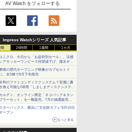
AV Watch をフォローする
Impress Watchシリーズ 人気記事
時間
24時間
1週間
1カ月
ユニクロ、今日から「お盆特別セール」。涼感
シアサッカーワンピース待望値下げ、撥水ギア
ショーツは1990円に
東映の歴代オープニング映像がカプセルトイ
に。全5種で8月下旬発売
令和のファミコンディスクシステム？安価に書
き換え可能なGB用「しましまディスクシステ
ム」
カルディ、オンライン限定「ネコバッグ＆タン
ブラーセット」を一般販売。7月の抽選販売の
当選無効分
スターバックス、横浜に“文化財カフェ”8月10日
オープン
もっと見る