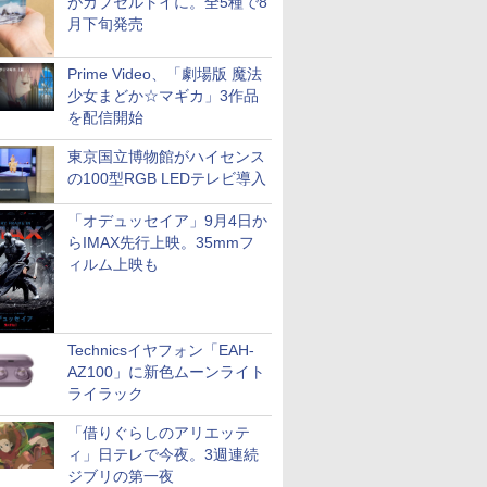
がカプセルトイに。全5種で8
月下旬発売
Prime Video、「劇場版 魔法
少女まどか☆マギカ」3作品
を配信開始
東京国立博物館がハイセンス
の100型RGB LEDテレビ導入
「オデュッセイア」9月4日か
らIMAX先行上映。35mmフ
ィルム上映も
Technicsイヤフォン「EAH-
AZ100」に新色ムーンライト
ライラック
「借りぐらしのアリエッテ
ィ」日テレで今夜。3週連続
ジブリの第一夜