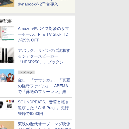
dynabookを2千台導入
新記事
Amazonデバイス対象のサマ
ーセール。Fire TV Stick HD
が29% OFF
アバック、リビングに調和す
るシアタースピーカー
「HFSP250」。ブックシェ
ルフはペア3万円以下
トピック
金ロー「ナウシカ」、「真夏
の怪奇ファイル」、ABEMA
で「葬送のフリーレン」無料
配信など。夏の特番・配信情
SOUNDPEATS、音質と軽さ
報
追求した「Air6 Pro」。先行
登録で8383円
東映の歴代オープニング映像