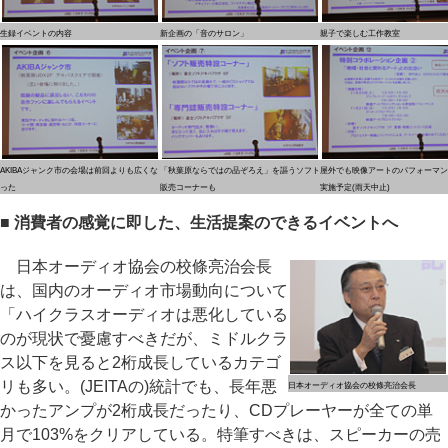
生録イベントの内容
新企画の「音のサロン」
親子で楽しむ工作教室
AKIBAジャンク市の会場は前回よりも広くな
「秋葉原ならではの品ぞろえ」を謳うソフト
屋外でも映像アートのパフォーマン
った
販売コーナーも
実施予定(雨天中止)
■ 消費者の感覚に即した、生活提案のできるイベントへ
日本オーディオ協会の校條亮治会長
は、国内のオーディオ市場動向について
「ハイクラスオーディオは悪化している
のが現状で憂慮すべきだが、ミドルクラ
ス以下を見ると2桁成長しているカテゴ
リも多い。(JEITAの)統計でも、長年悪
日本オーディオ協会の校條亮治会長
かったアンプが2桁成長だったり、CDプレーヤーが全ての単
月で103%をクリアしている。特筆すべきは、スピーカーの売