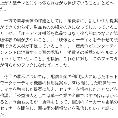
上が大型テレビに引っ張られながら伸びていること」と述べ
た。
一方で業界全体の課題としては「消費者に、新しい生活提案
ができておらず、単品ものの紹介のみになってしまっているこ
と」や、「オーディオ機器を単品ではなく複合的につないだ試
聴体験の場が少ないこと」、「映像とオーディオを合わせて説
明できる人材が不足していること」、「産業側がエンターテイ
ンメントに消費する金額の認識と、消費者の感覚のレベルにフ
ィットしていないこと」を指摘。これらに対し「このフェスタ
が何らかのフックになれば」とした。
今回の展示については、配信音楽の利用拡大に応じたネット
ワークオーディオ機器の利用提案や、3Dを軸にした映像/オー
ディオを融合した提案に加え、セミナーを増やしたことなどを
強調。「公益法人としては単一企業の名前で出すのははばかれ
るという面もあるが、勇気をもって、個別のメーカーや企業の
セミナーを開催し、新技術の情報などを発信したい」と語っ
た。