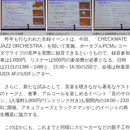
主催者セミナーの内容
出版社によるセミナー
出展社による技術説明などのセミナ
昨年も行なわれた生録イベントは、今回、「CHECKMATE
JAZZ ORCHESTRA」を招いて実施。ポータブルPCMレコー
ダでライブの音声を実際に録音できるというもので、録音参加
者は1,000円、リスナーは500円の参加費が必要となる。日時
は21日の13時～14時と、15:30～16:30の2回で、会場は秋葉原
UDX 4FのUDFシアター。
さらに、新たな試みとして、音楽を聴きながら著名なゲスト
のトークと、食事、アルコールを楽しめるイベント「音のサロ
ン」(入場料1,000円/ワンドリンク付き)も期間内の18:00～23:0
0に開催。アキュフェーズとラックスマンがこのイベントの再
生機器に協力する。
このほかにも、これまでと同様にスピーカーなどの親子工作