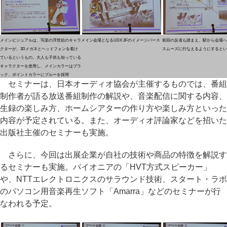
メインビジュアルは、写楽の浮世絵のキャラ
メイン会場となるUDX 2Fのイメージパース
前回の反省も踏まえ、駅から会場へ
クターが、3Dメガネとヘッドフォンを着け
スムーズに行なえるようにするとい
ているというもの。大人も子供も知っている
キャラクターを使用し、メインカラーはブラ
ック、ポイントカラーにブルーを採用
セミナーは、日本オーディオ協会が主催するものでは、番組
制作者が語る放送番組制作の解説や、音楽配信に関する内容、
生録の楽しみ方、ホームシアターの作り方や楽しみ方といった
内容が予定されている。また、オーディオ評論家などを招いた
出版社主催のセミナーも実施。
さらに、今回は出展企業が自社の技術や商品の特徴を解説す
るセミナーも実施。パイオニアの「HVT方式スピーカー」
や、NTTエレクトロニクスのサラウンド技術、スタート・ラボ
のパソコン用音楽再生ソフト「Amarra」などのセミナーが行
なわれる予定。