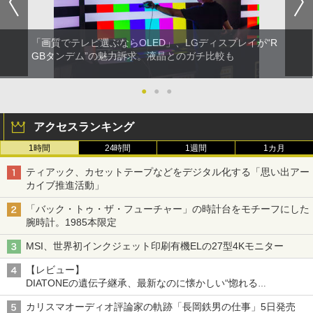
「画質でテレビ選ぶならOLED」、LGディスプレイが“R
GBタンデム”の魅力訴求。液晶とのガチ比較も
●
●
●
アクセスランキング
1時間
24時間
1週間
1カ月
ティアック、カセットテープなどをデジタル化する「思い出アー
カイブ推進活動」
「バック・トゥ・ザ・フューチャー」の時計台をモチーフにした
腕時計。1985本限定
MSI、世界初インクジェット印刷有機ELの27型4Kモニター
【レビュー】
DIATONEの遺伝子継承、最新なのに懐かしい“惚れる
音”Tecnologia e Cuore「DS-TC52B」を聴く
カリスマオーディオ評論家の軌跡「長岡鉄男の仕事」5日発売