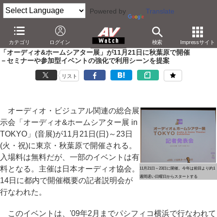
Powered by
Translate
AV Watch
イベント
音展
2010
カテゴリ
ログイン
検索
Impressサイト
「オーディオ&ホームシアター展」が11月21日に秋葉原で開催
－セミナーや参加型イベントの強化で利用シーンを提案
リスト
オーディオ・ビジュアル関連の総合展
示会「オーディオ&ホームシアター展 in
TOKYO」(音展)が11月21日(日)～23日
(火・祝)に東京・秋葉原で開催される。
入場料は無料だが、一部のイベントは有
料となる。主催は日本オーディオ協会。
11月21日～23日に開催。今年は前回より約1
週間遅い日曜日からスタートする
14日に都内で開催概要の記者説明会が
行なわれた。
このイベントは、'09年2月までパシフィコ横浜で行なわれて