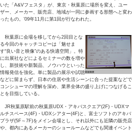
いた「A&Vフェスタ」が、東京・秋葉原に場所を変え、ユー
ザー、メーカー、販売店、地域が一同に参画する形態へと変わ
ったもの。'09年11月に第1回が行なわれた。
秋葉原に会場を移してから2回目とな
る今回のキャッチコピーは「魅せま
す“良い音と映像”のある快適空間」。特
に出展社などによるセミナーの数を増や
し、新技術や新製品、ノウハウといった
情報発信を強化。単に製品の展示や試聴
開催概要
などに留まらず、日本の住居や生活シーンに合った提案などで
コンシューマの理解を深め、業界全体の盛り上げにつなげるこ
とを目指している。
JR秋葉原駅前の秋葉原UDX・アキバスクエア(2F)・UDXマ
ルチスペース(4F)・UDXシアター(4F)と、富士ソフトのアキバ
プラザ(5F～7F)をメイン会場とし、それ以外にも近隣の販売店
や、都内にあるメーカーのショールームなどでも関連イベント