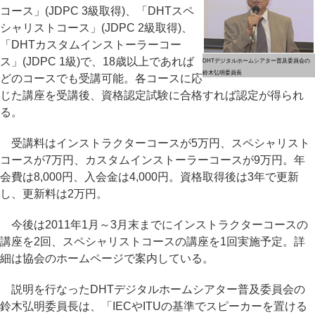
コース」(JDPC 3級取得)、「DHTスペ
シャリストコース」(JDPC 2級取得)、
「DHTカスタムインストーラーコー
ス」(JDPC 1級)で、18歳以上であれば
DHTデジタルホームシアター普及委員会の
鈴木弘明委員長
どのコースでも受講可能。各コースに応
じた講座を受講後、資格認定試験に合格すれば認定が得られ
る。
受講料はインストラクターコースが5万円、スペシャリスト
コースが7万円、カスタムインストーラーコースが9万円。年
会費は8,000円、入会金は4,000円。資格取得後は3年で更新
し、更新料は2万円。
今後は2011年1月～3月末までにインストラクターコースの
講座を2回、スペシャリストコースの講座を1回実施予定。詳
細は協会のホームページで案内している。
説明を行なったDHTデジタルホームシアター普及委員会の
鈴木弘明委員長は、「IECやITUの基準でスピーカーを置ける