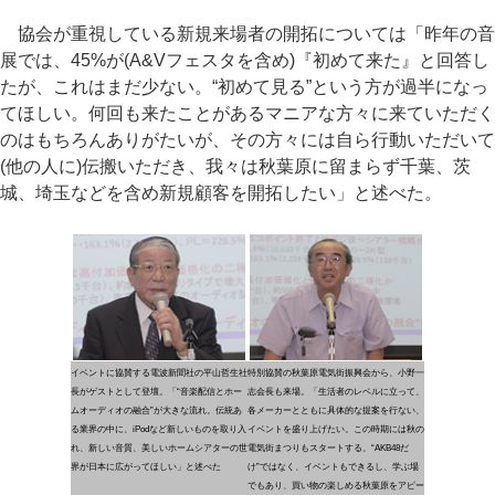
協会が重視している新規来場者の開拓については「昨年の音
展では、45%が(A&Vフェスタを含め)『初めて来た』と回答し
たが、これはまだ少ない。“初めて見る”という方が過半になっ
てほしい。何回も来たことがあるマニアな方々に来ていただく
のはもちろんありがたいが、その方々には自ら行動いただいて
(他の人に)伝搬いただき、我々は秋葉原に留まらず千葉、茨
城、埼玉などを含め新規顧客を開拓したい」と述べた。
イベントに協賛する電波新聞社の平山哲生社
特別協賛の秋葉原電気街振興会から、小野一
長がゲストとして登壇。「“音楽配信とホー
志会長も来場。「生活者のレベルに立って、
ムオーディオの融合”が大きな流れ。伝統あ
各メーカーとともに具体的な提案を行ない、
る業界の中に、iPodなど新しいものを取り入
イベントを盛り上げたい。この時期には秋の
れ、新しい音質、美しいホームシアターの世
電気街まつりもスタートする。“AKB48だ
界が日本に広がってほしい」と述べた
け”ではなく、イベントもできるし、学ぶ場
でもあり、買い物の楽しめる秋葉原をアピー