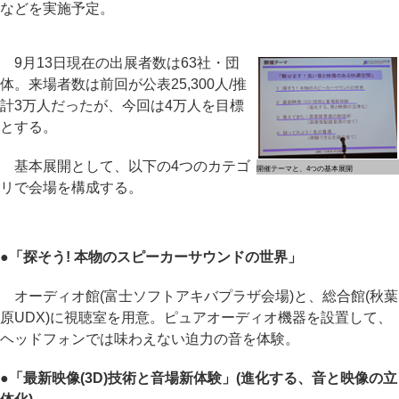
などを実施予定。
9月13日現在の出展者数は63社・団
体。来場者数は前回が公表25,300人/推
計3万人だったが、今回は4万人を目標
とする。
基本展開として、以下の4つのカテゴ
開催テーマと、4つの基本展開
リで会場を構成する。
●「探そう! 本物のスピーカーサウンドの世界」
オーディオ館(富士ソフトアキバプラザ会場)と、総合館(秋葉
原UDX)に視聴室を用意。ピュアオーディオ機器を設置して、
ヘッドフォンでは味わえない迫力の音を体験。
●「最新映像(3D)技術と音場新体験」(進化する、音と映像の立