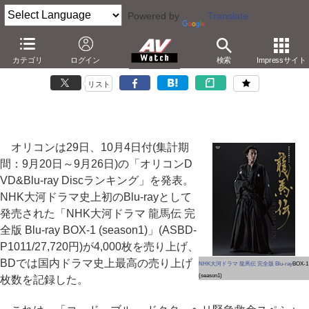
Powered by
Translate
「龍馬伝」BD-BOXが、国内ドラマBD最高売り上げ記録
カテゴリ
ログイン
検索
Impressサイト
－BD総合首位は「Angel Beats!」第4巻
リスト
オリコンは29日、10月4日付(集計期
間：9月20日～9月26日)の「オリコンD
VD&Blu-ray Discランキング」を発表。
NHK大河ドラマ史上初のBlu-rayとして
発売された「NHK大河ドラマ 龍馬伝 完
全版 Blu-ray BOX-1 (season1)」(ASBD-
P1011/27,720円)が4,000枚を売り上げ、
BDでは国内ドラマ史上最高の売り上げ
NHK大河ドラマ 龍馬伝 完全版 Blu-ray
BOX-1
(season1)
枚数を記録した。