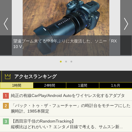
望遠ブーム来てる!? 9年ぶりに大復活した、ソニー「RX
10 V」
●
●
●
アクセスランキング
1時間
24時間
1週間
1カ月
純正の有線CarPlay/Android Autoをワイヤレス化するアダプタ
「バック・トゥ・ザ・フューチャー」の時計台をモチーフにした
腕時計。1985本限定
【西田宗千佳のRandomTracking】
縦横比はどれがいい？ エンタメ目線で考える、サムスン新