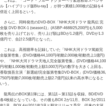
これは、「コード・ブルー ドクターヘリ緊急救命スペシャ
ル【ハイブリッド版Blu-ray】」が持つ累積1,000枚の記録を4
倍近く上回るという。
さらに、同時発売のDVD-BOX「NHK大河ドラマ 龍馬伝 完
全版 DVD BOX-1 (season1)」(ASBP-4688/25,200円)も5,000
枚を売り上げており、売り上げ額はBDが1.2億円、DVDが1.3
億円で、合計2.5億円となった。
これは、高視聴率を記録していた「NHK大河ドラマ篤姫完
全版第壱集」(DVD/価格44,100円/初動2,000枚/初動売上1億円)
や、「NHK大河ドラマ天地人完全版第壱集」(DVD/価格44,100
円/初動1,000枚/初動売上額3,000万円)の数字を大きく上回る。
香取慎吾主演「新選組!完全版第壱集DVD-BOX」(DVD/価格36,
750円/初動7,000枚/初動売上額2.7億円)以来の高水準になると
いう。
龍馬伝のBOX第1弾には、第1話～第13話を収録。BD/DVD
各4枚組となっている。その後もBOX 2が11月、BOX 3が2011
年1月、BOX 4が2011年3月と順次リリース予定。従来の大河