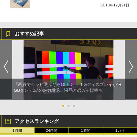
2018年12月21日
おすすめ記事
「画質でテレビ選ぶならOLED」、LGディスプレイが“R
GBタンデム”の魅力訴求。液晶とのガチ比較も
●
●
●
アクセスランキング
1時間
24時間
1週間
1カ月