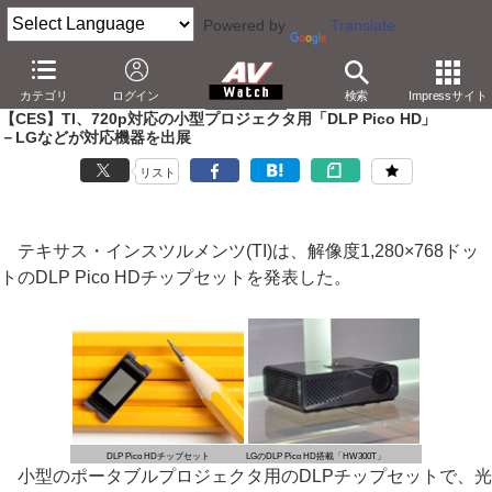
Powered by
Translate
AV Watch
イベント
CES
2011
カテゴリ
ログイン
検索
Impressサイト
【CES】TI、720p対応の小型プロジェクタ用「DLP Pico HD」
－LGなどが対応機器を出展
リスト
テキサス・インスツルメンツ(TI)は、解像度1,280×768ドッ
トのDLP Pico HDチップセットを発表した。
DLP Pico HDチップセット
LGのDLP Pico HD搭載「HW300T」
小型のポータブルプロジェクタ用のDLPチップセットで、光