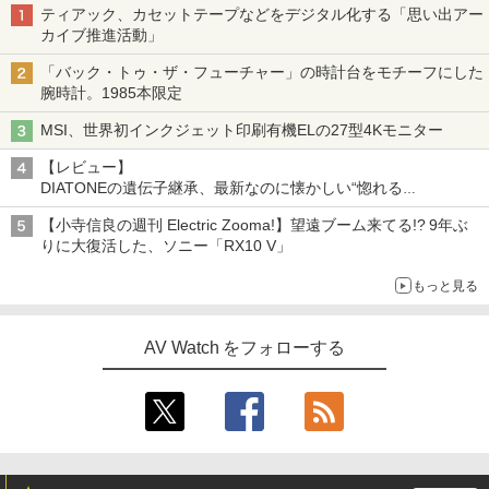
ティアック、カセットテープなどをデジタル化する「思い出アー
カイブ推進活動」
「バック・トゥ・ザ・フューチャー」の時計台をモチーフにした
腕時計。1985本限定
MSI、世界初インクジェット印刷有機ELの27型4Kモニター
【レビュー】
DIATONEの遺伝子継承、最新なのに懐かしい“惚れる
音”Tecnologia e Cuore「DS-TC52B」を聴く
【小寺信良の週刊 Electric Zooma!】望遠ブーム来てる!? 9年ぶ
りに大復活した、ソニー「RX10 V」
もっと見る
AV Watch をフォローする