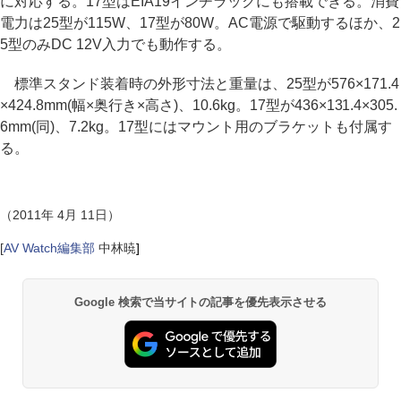
に対応する。17型はEIA19インチラックにも搭載できる。消費
電力は25型が115W、17型が80W。AC電源で駆動するほか、2
5型のみDC 12V入力でも動作する。
標準スタンド装着時の外形寸法と重量は、25型が576×171.4
×424.8mm(幅×奥行き×高さ)、10.6kg。17型が436×131.4×305.
6mm(同)、7.2kg。17型にはマウント用のブラケットも付属す
る。
（2011年 4月 11日）
[
AV Watch編集部
中林暁
]
Google 検索で当サイトの記事を優先表示させる