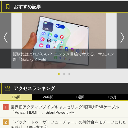
おすすめ記事
縦横比はどれがいい？ エンタメ目線で考える、サムスン
新「Galaxy Z Fold」
●
●
●
アクセスランキング
1時間
24時間
1週間
1カ月
世界初アクティブノイズキャンセリングII搭載HDMIケーブル
「Pulsar HDMI」。SilentPowerから
「バック・トゥ・ザ・フューチャー」の時計台をモチーフにした
腕時計。1985本限定