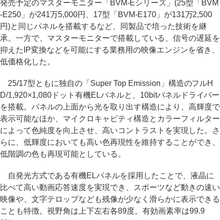
発売予定のマスターモニター「BVM-Eシリーズ」(25型「BVM
-E250」が241万5,000円、17型「BVM-E170」が131万2,500
円)と同じパネルを搭載するなど、同製品で培った技術を継
承。一方で、マスターモニターで搭載している、信号の遅延を
抑えたIP変換などを可能にする業務用の映像エンジンを省き、
低価格化した。
25/17型ともに独自の「Super Top Emission」構造のフルH
D/1,920×1,080ドット有機ELパネルと、10bitパネルドライバー
を搭載。パネルの上面から光を取り出す構造により、高輝度で
表示可能なほか、マイクロキャビティ構造とカラーフィルター
によって色純度を向上させ、高いコントラストを実現した。さ
らに、低輝度においても高い色再現性を維持することができ、
低階調の色も再現可能としている。
自発光方式である有機ELパネルを採用したことで、液晶に
比べて高い動画応答速度を実現でき、スポーツなど動きの速い
映像や、文字テロップなども残像が少なく滑らかに表示できる
ことも特徴。視野角は上下左右各89度。有効画素率は99.9