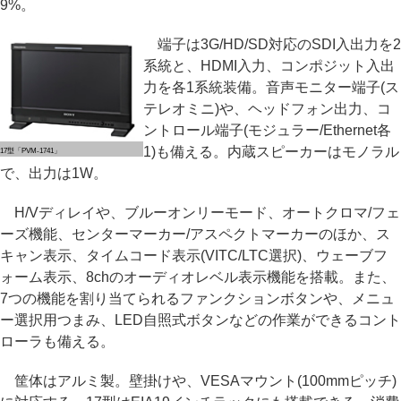
9%。
端子は3G/HD/SD対応のSDI入出力を2
系統と、HDMI入力、コンポジット入出
力を各1系統装備。音声モニター端子(ス
テレオミニ)や、ヘッドフォン出力、コ
ントロール端子(モジュラー/Ethernet各
1)も備える。内蔵スピーカーはモノラル
17型「PVM-1741」
で、出力は1W。
H/Vディレイや、ブルーオンリーモード、オートクロマ/フェ
ーズ機能、センターマーカー/アスペクトマーカーのほか、ス
キャン表示、タイムコード表示(VITC/LTC選択)、ウェーブフ
ォーム表示、8chのオーディオレベル表示機能を搭載。また、
7つの機能を割り当てられるファンクションボタンや、メニュ
ー選択用つまみ、LED自照式ボタンなどの作業ができるコント
ローラも備える。
筐体はアルミ製。壁掛けや、VESAマウント(100mmピッチ)