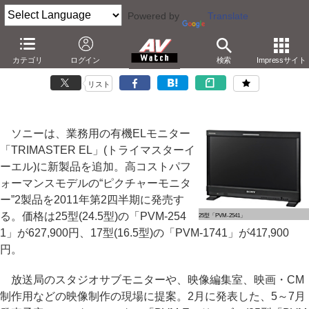
Powered by
Translate
ソニー、25型/17型の業務用フルHD有機ELモニター
カテゴリ
ログイン
検索
Impressサイト
－マスモニと同じパネルを搭載。25型が627,900円
リスト
ソニーは、業務用の有機ELモニター
「TRIMASTER EL」(トライマスターイ
ーエル)に新製品を追加。高コストパフ
ォーマンスモデルの“ピクチャーモニタ
ー”2製品を2011年第2四半期に発売す
る。価格は25型(24.5型)の「PVM-254
25型「PVM-2541」
1」が627,900円、17型(16.5型)の「PVM-1741」が417,900
円。
放送局のスタジオサブモニターや、映像編集室、映画・CM
制作用などの映像制作の現場に提案。2月に発表した、5～7月