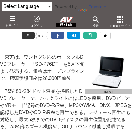
Powered by
Translate
東芝、ワンセグ対応の7型ポータブルDVDプレーヤー
カテゴリ
ログイン
検索
Impressサイト
－実売28,000円。LEDバックライト採用
リスト
東芝は、ワンセグ対応のポータブルD
VDプレーヤー「SD-P76DT」を5月下旬
より発売する。価格はオープンプライス
で、店頭予想価格は28,000円前後。
7型/480×234ドット液晶を搭載したD
SD-P76DT
VDプレーヤーで、バックライトにはLEDを採用。DVDビデオ
やVRモード記録のDVD-R/RW、MP3やWMA、DivX、JPEGを
記録したDVDやCD-R/RWも再生できる。レジューム再生にも
対応し、最大5枚までのDVDディスクの再生位置を記憶でき
る。2/3/4倍のズーム機能や、3Dサラウンド機能も搭載する。