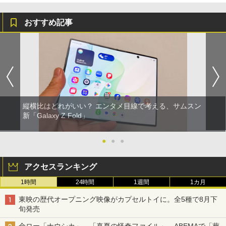
おすすめ記事
縦横比はどれがいい？ エンタメ目線で考える、サムスン
新「Galaxy Z Fold」
●
●
●
アクセスランキング
1時間
24時間
1週間
1カ月
東映の歴代オープニング映像がカプセルトイに。全5種で8月下
旬発売