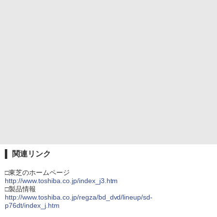
関連リンク
□東芝のホームページ
http://www.toshiba.co.jp/index_j3.htm
□製品情報
http://www.toshiba.co.jp/regza/bd_dvd/lineup/sd-
p76dt/index_j.htm