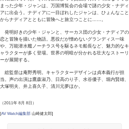
まった少年・ジャンは、万国博覧会の会場で謎の少女・ナディ
アに出会う。ナディアに一目ぼれしたジャンは、ひょんなこと
からナディアとともに冒険へと旅立つことに……。
発明好きの少年・ジャンと、サーカス団の少女・ナディアの
恋と冒険を描いた物語。悪役だが憎めないグランディス一味
や、万能潜水艦ノーチラス号を駆るネモ船長など、魅力的なキ
ャラクターが多く登場。世界の明暗が分かれる壮大なストーリ
ーが展開する。
総監督は庵野秀明。キャラクターデザインは貞本義行が担
当。声の出演は鷹森淑乃、日高のり子、水谷優子、堀内賢雄、
大塚明夫、井上喜久子、清川元夢ほか。
（2011年 8月 8日）
[
AV Watch編集部
山崎健太郎
]