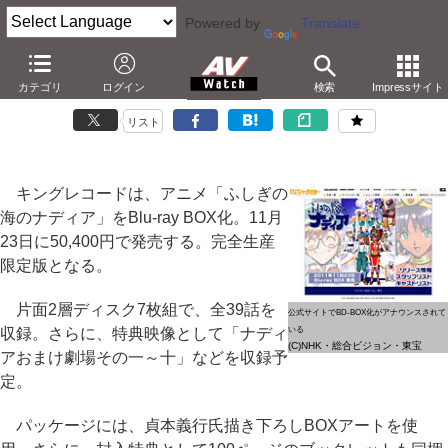
Powered by
Translate
「ふしぎの海のナディア」がBlu-ray BOX化
カテゴリ
ログイン
検索
Impressサイト
－7枚組全39話収録。11月23日発売で50,400円
リスト
キングレコードは、アニメ「ふしぎの
海のナディア」をBlu-ray BOX化。11月
23日に50,400円で発売する。完全生産
限定版となる。
片面2層ディスク7枚組で、全39話を
公式サイトでBD-BOX化がアナウンスされて
収録。さらに、特典映像として「ナディ
いる
(C)NHK・総合ビジョン・東宝
アおまけ劇場その一～十」などを収録予
定。
パッケージには、貞本義行氏描き下ろしBOXアートを使