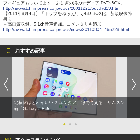
フィギュアもついてます「ふしぎの海のナディア DVD-BOX」
http://av.watch.impress.co.jp/docs/20011221/buydvd19.htm
【2011年8月4日】「トップをねらえ!」がBD-BOX化。新規映像特
典も
－高画質収録。5.1ch音声追加。コメンタリも追加
http://av.watch.impress.co.jp/docs/news/20110804_465228.html
おすすめ記事
縦横比はどれがいい？ エンタメ目線で考える、サムスン
新「Galaxy Z Fold」
●
●
●