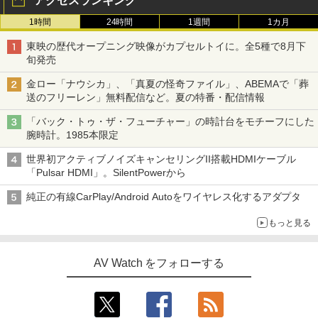
アクセスランキング
1時間
24時間
1週間
1カ月
東映の歴代オープニング映像がカプセルトイに。全5種で8月下
旬発売
金ロー「ナウシカ」、「真夏の怪奇ファイル」、ABEMAで「葬
送のフリーレン」無料配信など。夏の特番・配信情報
「バック・トゥ・ザ・フューチャー」の時計台をモチーフにした
腕時計。1985本限定
世界初アクティブノイズキャンセリングII搭載HDMIケーブル
「Pulsar HDMI」。SilentPowerから
純正の有線CarPlay/Android Autoをワイヤレス化するアダプタ
もっと見る
AV Watch をフォローする