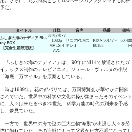
用。さらに、封入特典として100ページのブックレットも同梱
予定。
タイトル
仕様
音声
品番
価格
片面2層×7
ふしぎの海のナディア Blu-
1080p
リニアPCMス
KIXA-90147～
50,400
ray BOX
MPEG-4
テレオ
90153
円
【完全生産限定版】
AVC
「ふしぎの海のナディア」は、'90年にNHKで放送されたガ
イナックス制作のテレビアニメ。ジュール・ヴェルヌの小説
「海底二万マイル」を原案としている。
時は1889年。花の都パリでは、万国博覧会が華やかに開催
されていた。世界中の科学や文化の粋が集まったそのイベント
に、人々は来たるべき20世紀、科学万能の時代の到来を予感
し、夢見ていた。
一方で、世界中の海で謎の巨大生物“海獣”が出没し人々を恐
怖に陥れていた。その海獣によって父親が行方不明になってし