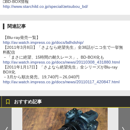
□BD-BOX情報
http://www.starchild.co.jp/special/zetsubou_bd/
関連記事
【Blu-ray発売一覧】
http://av.watch.impress.co.jp/docs/bdhdship/
【2011年3月8日】「さよなら絶望先生」全38話がニコ生で一挙無
料配信
－「まさに絶望、15時間の耐久レース」。BD-BOX化も
http://av.watch.impress.co.jp/docs/news/20110308_431880.html
【2011年1月17日】「さよなら絶望先生」全シリーズがBlu-ray
BOX化
－3月から順次発売。19,740円～26,040円
http://av.watch.impress.co.jp/docs/news/20110117_420847.html
おすすめ記事