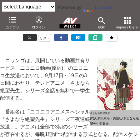
Powered by
Translate
ニコニコ動画、「さよなら絶望先生」全話を無料配信
カテゴリ
ログイン
検索
Impressサイト
－第1期～第3期を9月17日～19日の3夜連続で
リスト
ニワンゴは、展開している動画共有サ
ービス「ニコニコ動画(原宿)」のニコニ
コ生放送において、9月17日～19日の3
日間にわたり、テレビアニメ「さよなら
絶望先生」シリーズ全話を無料で一挙生
配信する。
番組名は「ニコニコアニメスペシャル
さよなら絶望先生
『さよなら絶望先生』シリーズ三夜連続
(C)久米田康治・講談社/さよなら絶
望先生委員会
放送」。アニメは全部で3期のシリーズ
が存在するが、毎晩1期ずつ配信する形式となる。配信スケジ