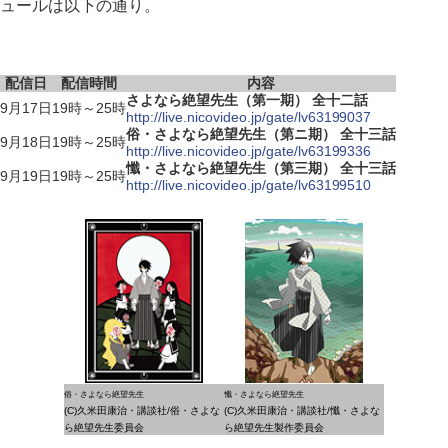
ュールは以下の通り。
配信日
配信時間
内容
さよなら絶望先生（第一期） 全十二話
9月17日
19時～25時
http://live.nicovideo.jp/gate/lv63199037
俗・さよなら絶望先生（第ニ期） 全十三話
9月18日
19時～25時
http://live.nicovideo.jp/gate/lv63199336
懺・さよなら絶望先生（第三期） 全十三話
9月19日
19時～25時
http://live.nicovideo.jp/gate/lv63199510
俗・さよなら絶望先生
懺・さよなら絶望先生
(C)久米田康治・講談社/俗・さよな
(C)久米田康治・講談社/懺・さよな
ら絶望先生委員会
ら絶望先生製作委員会