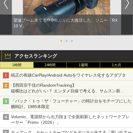
望遠ブーム来てる!? 9年ぶりに大復活した、ソニー「RX
10 V」
●
●
●
アクセスランキング
1時間
24時間
1週間
1カ月
純正の有線CarPlay/Android Autoをワイヤレス化するアダプタ
【西田宗千佳のRandomTracking】
縦横比はどれがいい？ エンタメ目線で考える、サムスン新
「Galaxy Z Fold」
「バック・トゥ・ザ・フューチャー」の時計台をモチーフにした
腕時計。1985本限定
Volumio、電源部から出力段まで全面刷新したネットワークプレ
ーヤー「Primo（2026）」
ティアック、カセットテープなどをデジタル化する「思い出アー