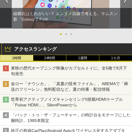
縦横比はどれがいい？ エンタメ目線で考える、サムスン
新「Galaxy Z Fold」
●
●
●
アクセスランキング
1時間
24時間
1週間
1カ月
東映の歴代オープニング映像がカプセルトイに。全5種で8月下
旬発売
金ロー「ナウシカ」、「真夏の怪奇ファイル」、ABEMAで「葬
送のフリーレン」無料配信など。夏の特番・配信情報
世界初アクティブノイズキャンセリングII搭載HDMIケーブル
「Pulsar HDMI」。SilentPowerから
「バック・トゥ・ザ・フューチャー」の時計台をモチーフにした
腕時計。1985本限定
純正の有線CarPlay/Android Autoをワイヤレス化するアダプタ