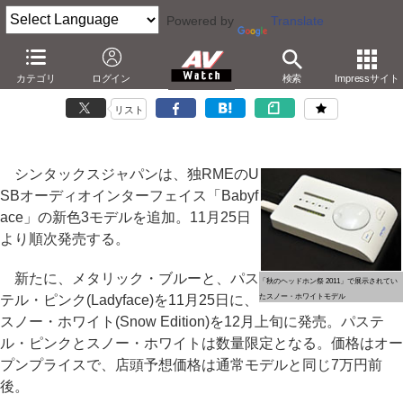
Powered by
Translate
シンタックス、USBオーディオ「Babyface」に3つの新色
カテゴリ
ログイン
検索
Impressサイト
－数量限定のホワイト/ピンクと、ブルー。実売7万円
リスト
シンタックスジャパンは、独RMEのU
SBオーディオインターフェイス「Babyf
ace」の新色3モデルを追加。11月25日
より順次発売する。
新たに、メタリック・ブルーと、パス
「秋のヘッドホン祭 2011」で展示されてい
テル・ピンク(Ladyface)を11月25日に、
たスノー・ホワイトモデル
スノー・ホワイト(Snow Edition)を12月上旬に発売。パステ
ル・ピンクとスノー・ホワイトは数量限定となる。価格はオー
プンプライスで、店頭予想価格は通常モデルと同じ7万円前
後。