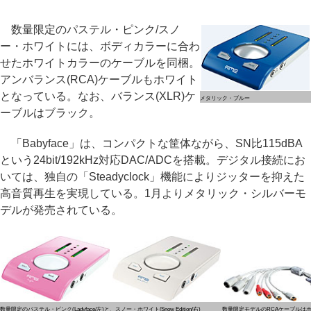
数量限定のパステル・ピンク/スノ
ー・ホワイトには、ボディカラーに合わ
せたホワイトカラーのケーブルを同梱。
アンバランス(RCA)ケーブルもホワイト
となっている。なお、バランス(XLR)ケ
メタリック・ブルー
ーブルはブラック。
「Babyface」は、コンパクトな筐体ながら、SN比115dBA
という24bit/192kHz対応DAC/ADCを搭載。デジタル接続にお
いては、独自の「Steadyclock」機能によりジッターを抑えた
高音質再生を実現している。1月よりメタリック・シルバーモ
デルが発売されている。
数量限定のパステル・ピンク(Ladyface/左)と、スノー・ホワイト(Snow Edition/右)
数量限定モデルのRCAケーブルは